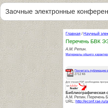
Заочные электронные конфере
Главная
/
Научный эле
Перечень БВК ЭЭ 
А.М. Репин.
Материалы общего характер
Прочитать публикацию 
2712 Кб
Для чтения PDF необходима прогр
Библиографическая 
А.М. Репин. Перечень Б
URL:
http://econf.rae.ru/