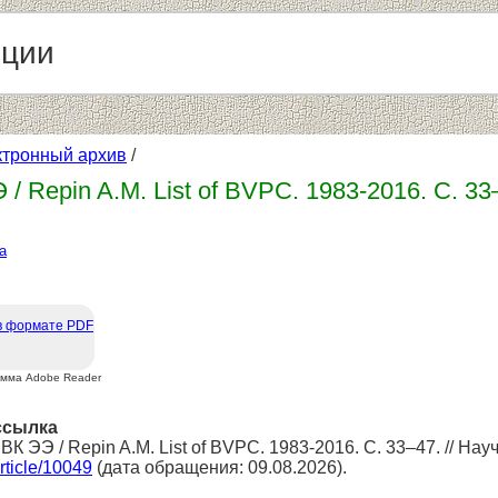
нции
ктронный архив
/
/ Repin A.M. List of BVPC. 1983-2016. С. 33
а
в формате PDF
амма Adobe Reader
ссылка
ВК ЭЭ / Repin A.M. List of BVPC. 1983-2016. С. 33–47. // На
article/10049
(дата обращения: 09.08.2026).