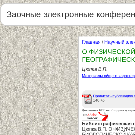
Заочные электронные конфере
Главная
/
Научный эле
О ФИЗИЧЕСКОЙ
ГЕОГРАФИЧЕСК
Цюпка В.П.
Материалы общего характер
Прочитать публикацию 
140 Кб
Для чтения PDF необходима прогр
Библиографическая 
Цюпка В.П. О ФИЗИ
БИОЛОГИЧЕСКОЙ КАРТ