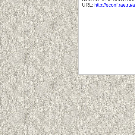
URL:
http://econf.rae.ru/