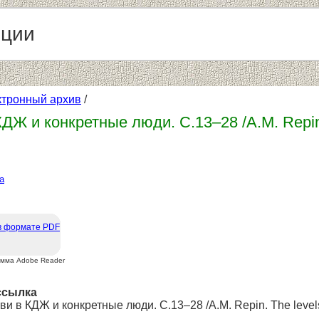
нции
ктронный архив
/
ДЖ и конкретные люди. С.13–28 /A.M. Repin. 
а
в формате PDF
амма Adobe Reader
ссылка
ви в КДЖ и конкретные люди. С.13–28 /A.M. Repin. The levels, 