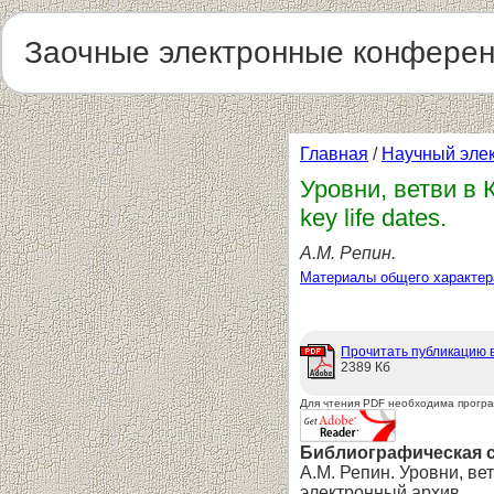
Заочные электронные конфере
Главная
/
Научный эле
Уровни, ветви в К
key life dates.
А.М. Репин.
Материалы общего характер
Прочитать публикацию 
2389 Кб
Для чтения PDF необходима прогр
Библиографическая 
А.М. Репин. Уровни, вет
электронный архив.