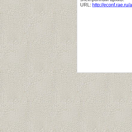
URL:
http://econf.rae.ru/