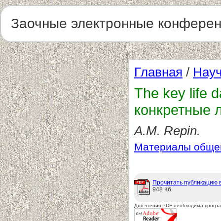
Заочные электронные конфере
Главная
/
Науч
The key life 
конкретные л
A.M. Repin.
Материалы общег
Прочитать публикацию 
948 Кб
Для чтения PDF необходима прогр