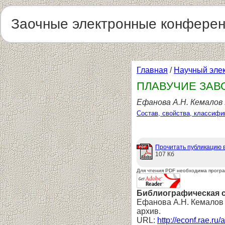
Заочные электронные конфере
Главная
/
Научный эле
ПЛАВУЧИЕ ЗАВ
Ефанова А.Н. Кемалов 
Состав, свойства, классифи
Прочитать публикацию 
107 Кб
Для чтения PDF необходима прогр
Библиографическая 
Ефанова А.Н. Кемал
архив.
URL:
http://econf.rae.ru/