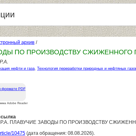
нции
ктронный архив
/
ОДЫ ПО ПРОИЗВОДСТВУ СЖИЖЕННОГО П
Р.А.
кация нефти и газа
,
Технология переработки природных и нефтяных газо
в формате PDF
амма Adobe Reader
ссылка
ов Р.А. ПЛАВУЧИЕ ЗАВОДЫ ПО ПРОИЗВОДСТВУ СЖИЖЕННОГ
article/10475
(дата обращения: 08.08.2026).