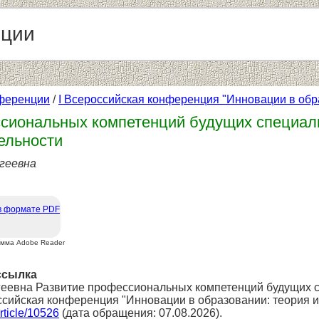
нции
ференции
/
I Всероссийская конференция "Инновации в обра
сиональных компетенций будущих специали
ельности
геевна
в формате PDF
амма Adobe Reader
ссылка
еевна Развитие профессиональных компетенций будущих сп
оссийская конференция "Инновации в образовании: теория и
article/10526
(дата обращения: 07.08.2026).