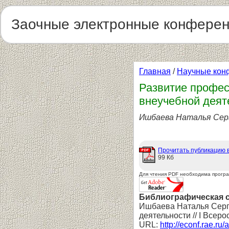
Заочные электронные конфере
Главная
/
Научные кон
Развитие профес
внеучебной деят
Ишбаева Наталья Сер
Прочитать публикацию 
99 Кб
Для чтения PDF необходима прогр
Библиографическая 
Ишбаева Наталья Серг
деятельности // I Всер
URL:
http://econf.rae.ru/