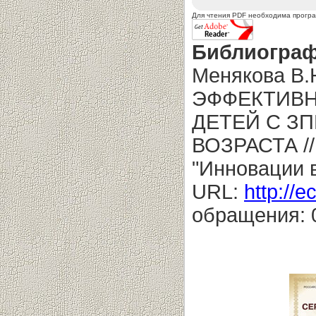
Для чтения PDF необходима прогр
Библиограф
Менякова В
ЭФФЕКТИВН
ДЕТЕЙ С З
ВОЗРАСТА //
"Инновации в
URL:
http://e
обращения: 0