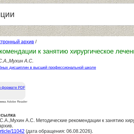
нции
ктронный архив
/
комендации к занятию хирургическое лечени
.А.,Мухин А.С.
бных дисциплин в высшей профессиональной школе
в формате PDF
амма Adobe Reader
ссылка
.А.,Мухин А.С. Методические рекомендации к занятию хирур
архив.
article/11042
(дата обращения: 06.08.2026).