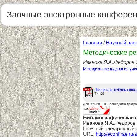
Заочные электронные конфере
Главная
/
Научный эле
Методические ре
Иванова Я.А.,Федоров С
Методика преподавания уче
Прочитать публикацию 
74 Кб
Для чтения PDF необходима прогр
Библиографическая 
Иванова Я.А.,Федоров С
Научный электронный 
URL:
http://econf.rae.ru/