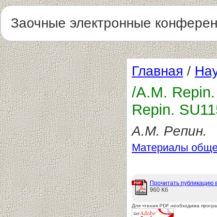
Заочные электронные конфере
Главная
/
Нау
/А.М. Repin.
Repin. SU1
А.М. Репин.
Материалы обще
Прочитать публикацию 
960 Кб
Для чтения PDF необходима прогр