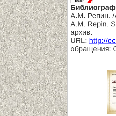
Библиограф
А.М. Репин. /
A.M. Repin. 
архив.
URL:
http://e
обращения: 0