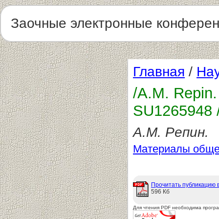
Заочные электронные конфере
Главная
/
Нау
/А.М. Repin
SU1265948 /
А.М. Репин.
Материалы обще
Прочитать публикацию 
596 Кб
Для чтения PDF необходима прогр