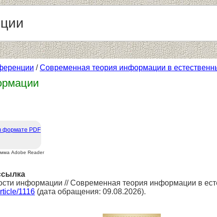
нции
ференции
/
Современная теория информации в естественн
ормации
в формате PDF
амма Adobe Reader
ссылка
ости информации // Современная теория информации в ест
article/1116
(дата обращения: 09.08.2026).