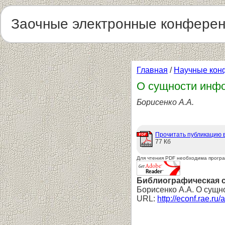
Заочные электронные конфере
Главная
/
Научные кон
О сущности инф
Борисенко А.А.
Прочитать публикацию 
77 Кб
Для чтения PDF необходима прогр
Библиографическая 
Борисенко А.А. О сущн
URL:
http://econf.rae.ru/