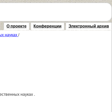
О проекте
Конференции
Электронный архив
ых науках
/
ественных науках .