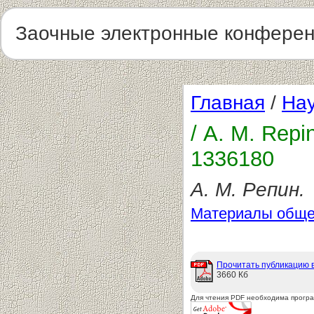
Заочные электронные конфере
Главная
/
Нау
/ А. М. Repi
1336180
А. М. Репин.
Материалы обще
Прочитать публикацию 
3660 Кб
Для чтения PDF необходима прогр