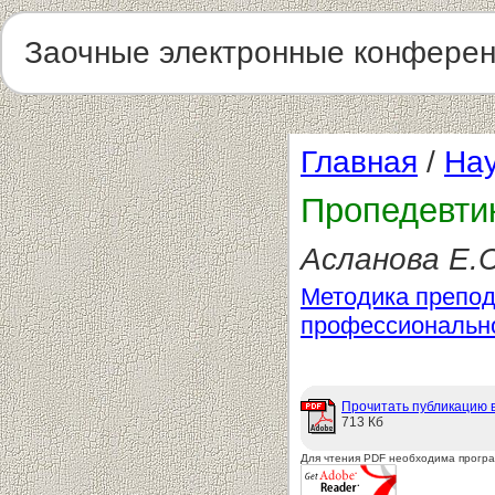
Заочные электронные конфере
Главная
/
Нау
Пропедевти
Асланова Е.С
Методика препод
профессиональн
Прочитать публикацию 
713 Кб
Для чтения PDF необходима прогр