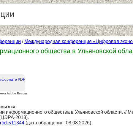
нции
ференции
/
Международная конференция «Цифровая эконом
рмационного общества в Ульяновской обла
в формате PDF
амма Adobe Reader
ссылка
ии информационного общества в Ульяновской области. //
(ЦЭРА-2018).
article/11344
(дата обращения: 08.08.2026).