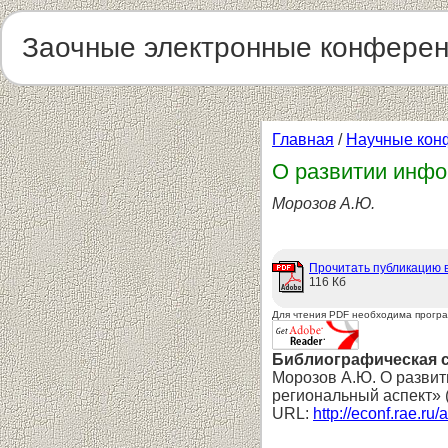
Заочные электронные конфере
Главная
/
Научные кон
О развитии инфо
Морозов А.Ю.
Прочитать публикацию 
116 Кб
Для чтения PDF необходима прогр
Библиографическая 
Морозов А.Ю. О развит
региональный аспект» 
URL:
http://econf.rae.ru/