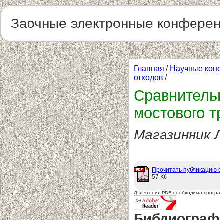
Заочные электронные конфере
Главная
/
Научные кон
отходов
/
Сравнитель
мостового т
Магазинник Л
Прочитать публикацию 
57 Кб
Для чтения PDF необходима прогр
Библиограф