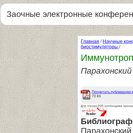
Заочные электронные конфере
Главная
/
Научные кон
биостимуляторы
/
Иммунотроп
Парахонский
Прочитать публикацию 
70 Кб
Для чтения PDF необходима прогр
Библиограф
Парахонский