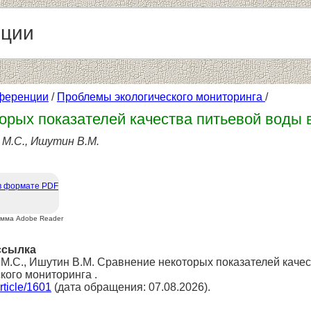
нции
ференции
/
Проблемы экологического мониторинга
/
орых показателей качества питьевой воды 
 М.С., Ишутин В.М.
в формате PDF
амма Adobe Reader
ссылка
н М.С., Ишутин В.М. Сравнение некоторых показателей каче
кого мониторинга .
article/1601
(дата обращения: 07.08.2026).