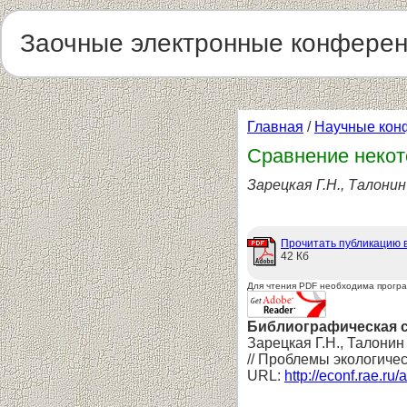
Заочные электронные конфере
Главная
/
Научные кон
Сравнение некот
Зарецкая Г.Н., Талонин
Прочитать публикацию 
42 Кб
Для чтения PDF необходима прогр
Библиографическая 
Зарецкая Г.Н., Талони
// Проблемы экологичес
URL:
http://econf.rae.ru/