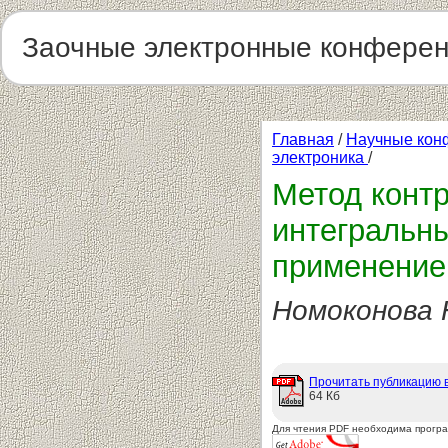
Заочные электронные конфере
Главная
/
Научные кон
электроника
/
Метод конт
интегральны
применение
Номоконова 
Прочитать публикацию 
64 Кб
Для чтения PDF необходима прогр