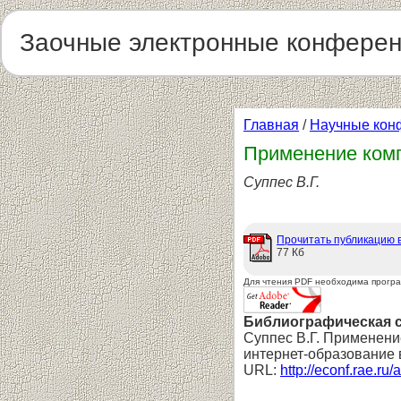
Заочные электронные конфере
Главная
/
Научные кон
Применение комп
Суппес В.Г.
Прочитать публикацию 
77 Кб
Для чтения PDF необходима прогр
Библиографическая 
Суппес В.Г. Применени
интернет-образование 
URL:
http://econf.rae.ru/