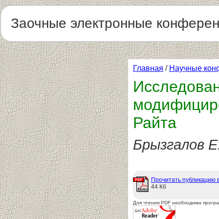
Заочные электронные конфере
Главная
/
Научные кон
Исследован
модифициро
Райта
Брызгалов Е
Прочитать публикацию 
44 Кб
Для чтения PDF необходима прогр