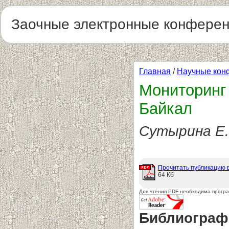
Заочные электронные конфере
Главная
/
Научные кон
Мониторинг
Байкал
Сутырина Е.
Прочитать публикацию 
64 Кб
Для чтения PDF необходима прогр
Библиограф