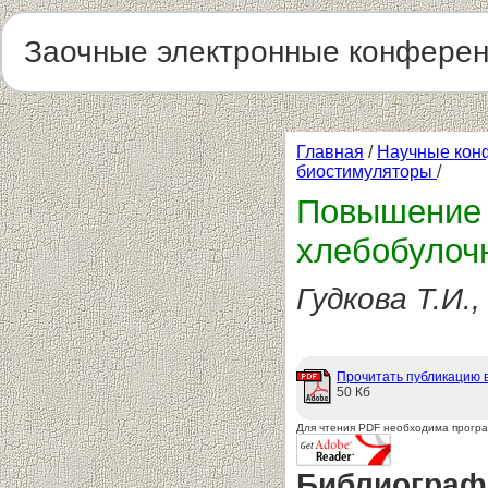
Заочные электронные конфере
Главная
/
Научные кон
биостимуляторы
/
Повышение 
хлебобулоч
Гудкова Т.И.
Прочитать публикацию 
50 Кб
Для чтения PDF необходима прогр
Библиограф