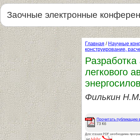
Заочные электронные конфере
Главная
/
Научные кон
конструирование, расч
Разработка
легкового а
энергосилов
Филькин Н.М.
Прочитать публикацию 
73 Кб
Для чтения PDF необходима прогр