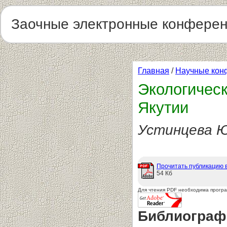
Заочные электронные конфере
Главная
/
Научные кон
Экологическ
Якутии
Устинцева 
Прочитать публикацию 
54 Кб
Для чтения PDF необходима прогр
Библиограф