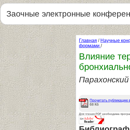
Заочные электронные конфере
Главная
/
Научные кон
формами
/
Влияние тер
бронхиальн
Парахонский 
Прочитать публикацию 
68 Кб
Для чтения PDF необходима прогр
Библиограф