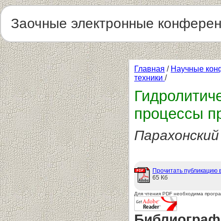
Заочные электронные конфере
Главная
/
Научные кон
техники
/
Гидролитич
процессы п
Парахонский
Прочитать публикацию 
65 Кб
Для чтения PDF необходима прогр
Библиограф