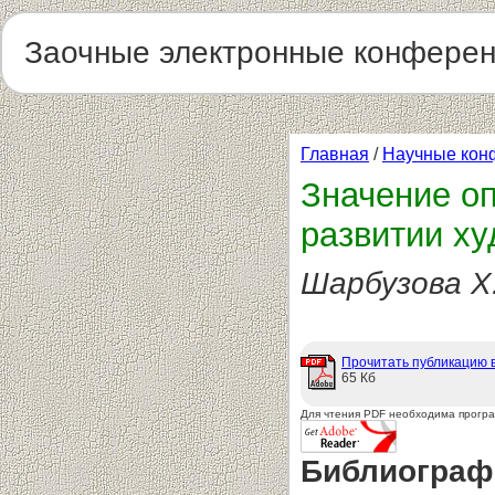
Заочные электронные конфере
Главная
/
Научные кон
Значение о
развитии х
Шарбузова Х
Прочитать публикацию 
65 Кб
Для чтения PDF необходима прогр
Библиограф