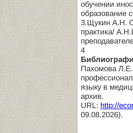
обучении ино
образование с
3.Щукин А.Н. 
практика/ А.Н
преподавателе
4
Библиографи
Пахомова Л.Е.
профессионал
языку в медиц
архив.
URL:
http://eco
09.08.2026).