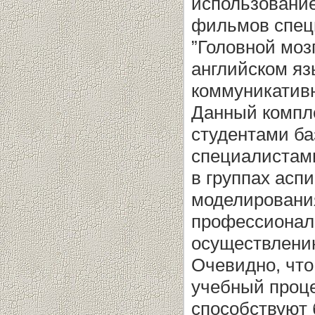
использование
фильмов специ
”Головной мозг
английском яз
коммуникатив
Данный компле
студентами ба
специалистами
в группах асп
моделировани
профессиональ
осуществлени
Очевидно, чт
учебный проце
способствуют 