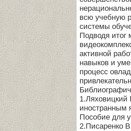
нерационально
всю учебную р
системы обуче
Подводя итог 
видеокомплек
активной раб
навыков и уме
процесс овла
привлекательн
Библиографич
1.Ляховицкий 
иностранным 
Пособие для у
2.Писаренко В