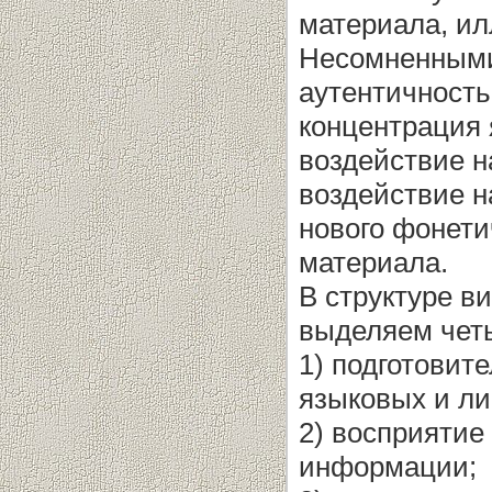
материала, ил
Несомненными
аутентичност
концентрация 
воздействие н
воздействие н
нового фонети
материала.
В структуре в
выделяем четы
1) подготовит
языковых и ли
2) восприятие
информации;