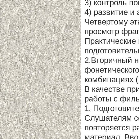
3) контроль п
4) развитие и
Четвертому эт
просмотр фраг
Практические 
подготовитель
2.Вторичный н
фонетического
комбинациях (
В качестве п
работы с филь
1. Подготовит
Слушателям с
повторяется р
материал. Вво