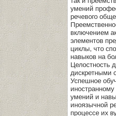
так и преемст
умений профе
речевого обще
Преемственнос
включением ак
элементов пр
циклы, что сп
навыков на бо
Целостность д
дискретными 
Успешное обу
иностранному 
умений и нав
иноязычной ре
процессе их в