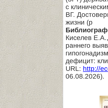
с клиническ
ВГ. Достовер
жизни (р
Библиограф
Киселев Е.А.
раннего выяв
гипогонадизм
дефицит: клин
URL:
http://e
06.08.2026).