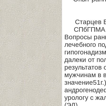
Старцев В
СПбГПМА, 
Вопросы ран
лечебного по
гипогонадизм
далеки от по
результатов
мужчинам в в
значение51г.
андрогеноде
урологу с ж
(ЭД).