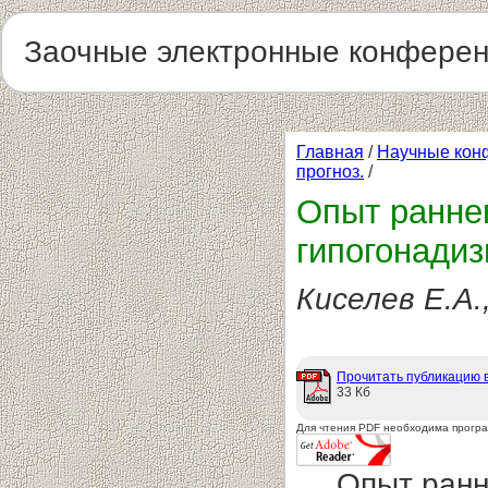
Заочные электронные конфере
Главная
/
Научные кон
прогноз.
/
Опыт раннег
гипогонадиз
Киселев Е.А.
Прочитать публикацию 
33 Кб
Для чтения PDF необходима прогр
Опыт ранн