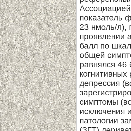
Ассоциацией 
показатель ф
23 нмоль/л),
проявлении а
балл по шкал
общей симпт
равнялся 46
когнитивных 
депрессия (в
зарегистрир
симптомы (во
исключения 
патологии за
(ЗГТ) дерива