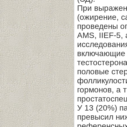
При выражен
(ожирение, с
проведены о
AMS, IIEF-5,
исследования
включающие 
тестостерона
половые сте
фолликулост
гормонов, а 
простатоспец
У 13 (20%) п
превысил ни
референсных