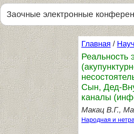
Заочные электронные конфере
Главная
/
Науч
Реальность 
(акупунктур
несостоятел
Сын, Дед-Вн
каналы (инф
Макац В.Г., Ма
Народная и нетр