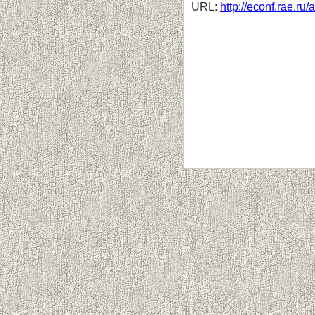
URL:
http://econf.rae.ru/