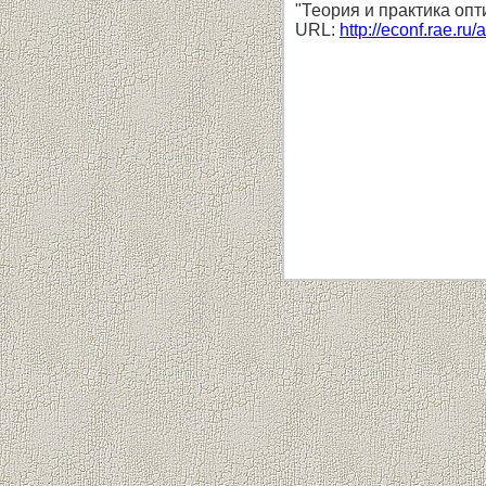
"Теория и практика оп
URL:
http://econf.rae.ru/