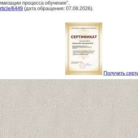
тимизации процесса обучения".
article/6449
(дата обращения: 07.08.2026).
Получить серт