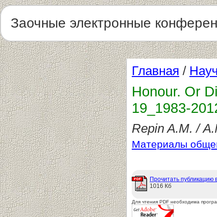
Заочные электронные конфере
Главная
/
Науч
Honour. Or D
19_1983-201
Repin A.M. / А
Материалы общег
Прочитать публикацию 
1016 Кб
Для чтения PDF необходима прогр