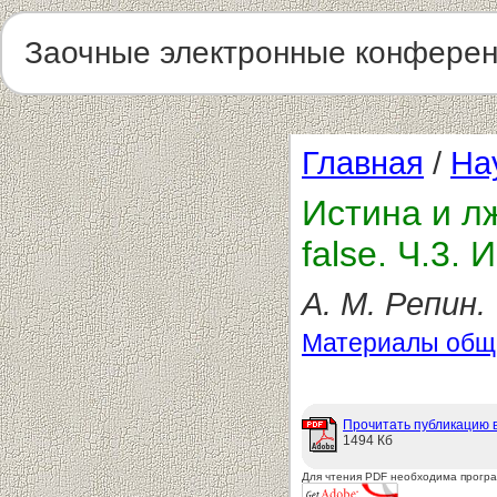
Заочные электронные конфере
Главная
/
На
Истина и лж
false. Ч.3.
А. М. Репин.
Материалы обще
Прочитать публикацию 
1494 Кб
Для чтения PDF необходима прогр