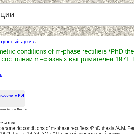
нции
ктронный архив
/
metric conditions of m-phase rectifiers /PhD 
 состояний m–фазных выпрямителей.1971. 
а
в формате PDF
амма Adobe Reader
ссылка
 parametric conditions of m-phase rectifiers /PhD thesis /А.
971. Гл.1.с.14-29_2Мb // Научный электронный архив.