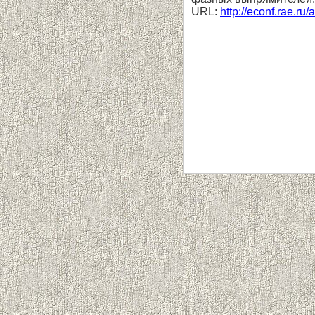
URL:
http://econf.rae.ru/