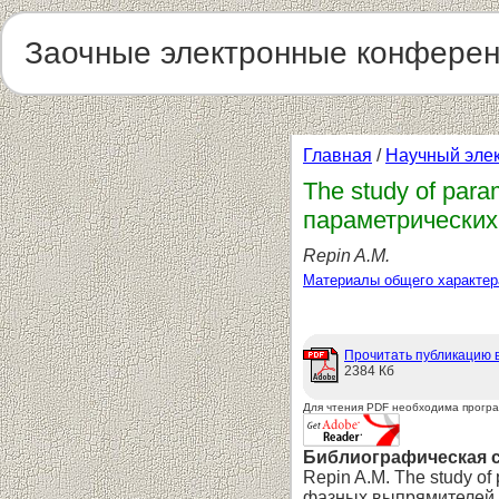
Заочные электронные конфере
Главная
/
Научный эле
The study of para
параметрических
Repin A.M.
Материалы общего характер
Прочитать публикацию 
2384 Кб
Для чтения PDF необходима прогр
Библиографическая 
Repin A.M. The study of
фазных выпрямителей.1