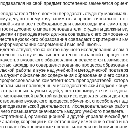
еподавателя на свой предмет постепенно заменяется ориен
реподавателя "Не я должен передавать студенту максималь
тому делу, которому хочу заниматься профессионально, это 
овской жизни все необходимое для самосозидания, самотвор
ытости духовного мира преподавателя: студенты должны ви
удентами преподавателя должна совпадать с его самооценко
чества вузовского образования совпадают с критериями ка
 реформирование современной высшей школы.
детельствуют, что качество научного исследования и сам 
тельность в вузе оказывается тесно связанной с процессо
 качество вузовского образования определяется взаимосвя
остью кафедр по совершенствованию процесса образования
льской работы в вузе над учебной и методической подтве
на служит обновлению содержания образования и его совер
профессиональная компетентность преподавателей, которая
 реальным и полноценным исследовательский подход к обу
атора новых научных идей, у него формируется исследовате
 с методической работой кафедр исследовательская деятел
твованию вузовского процесса обучения, способствует аде
 преподавательской деятельности. Исследовательская рабо
е чего повышается значимость каждого учебного предмета.
стративной, организационной и другой управленческой де
у анализу, коррекции и качественному изменению стиля и н
 и создает благоприятные предпосылки для реформировани