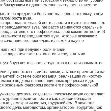
ким составом новыми вузовскими технологиями, уровня
ообразующим и одновременно выступает в качестве
авателя придается большое значение, поскольку в нем
алом роста вуза.
а преподавательской деятельности в вузе пока еще нет.
и преподавателя вуза, где рассматриваются отдельные
преподавателя, его профессиональной компетентности. В
еятельности преподавателя вуза, которые включают:
е сочетание его преподавательской и научно-
и навыков при ведущей роли знаний;
ые дидактические технологии и соединять их
ь учебную деятельность студентов и организовывать ее
дения универсальными знаниями, а также ориентации на
риантной системе образования, реализацию личностно-
темного подхода в инновационных процессах и др.
ется основным фактором роста его профессиональной
ужитель, деятель, создатель; поскольку наука составляет
го уровня воспитанности и как таковой обладает
стью, демократичностью, трудолюбием. В качестве
оего дела, методистом, организатором, эрудитом. Как