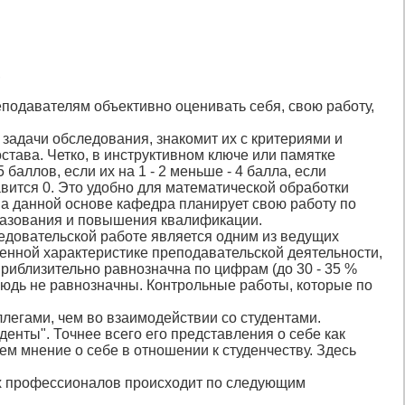
,
подавателям объективно оценивать себя, свою работу,
задачи обследования, знакомит их с критериями и
става. Четко, в инструктивном ключе или памятке
баллов, если их на 1 - 2 меньше - 4 балла, если
авится 0. Это удобно для математической обработки
а данной основе кафедра планирует свою работу по
разования и повышения квалификации.
ледовательской работе является одним из ведущих
венной характеристике преподавательской деятельности,
 приблизительно равнозначна по цифрам (до 30 - 35 %
тнюдь не равнозначны. Контрольные работы, которые по
легами, чем во взаимодействии со студентами.
денты". Точнее всего его представления о себе как
ем мнение о себе в отношении к студенчеству. Здесь
их профессионалов происходит по следующим