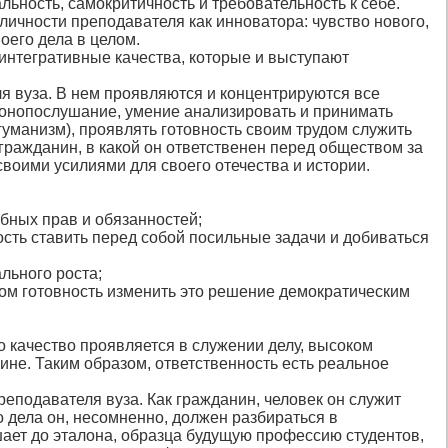
ьность, самокритичность и требовательность к себе.
личности преподавателя как инноватора: чувство нового,
оего дела в целом.
 интегративные качества, которые и выступают
я вуза. В нем проявляются и концентрируются все
аконопослушание, умение анализировать и принимать
(гуманизм), проявлять готовность своим трудом служить
 гражданин, в какой он ответственен перед обществом за
е своими усилиями для своего отечества и истории.
ебных прав и обязанностей;
ость ставить перед собой посильные задачи и добиваться
льного роста;
том готовность изменить это решение демократическим
о качество проявляется в служении делу, высоком
ине. Таким образом, ответственность есть реальное
еподавателя вуза. Как гражданин, человек он служит
го дела он, несомненно, должен разбираться в
шает до эталона, образца будущую профессию студентов,