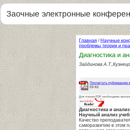
Заочные электронные конфере
Главная
/
Научные кон
проблемы теории и пра
Диагностика и а
Зайдинова А.Т.,Кузнецо
Прочитать публикацию 
69 Кб
Для чтения PDF необходима прогр
Диагностика и анали
Научный анализ учеб
Качество преподаватель
саморазвитию в этом п