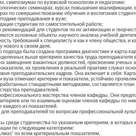
х, симпозиумах по вузовской психологии и педагогике;
ологических семинарах, курсах повышения квалификации, в
рах по совершенствованию обучения и воспитания студент
етодике преподавания в вузе;
дации студентам по самостоятельной работе;
 рекомендаций для студентов по их активизации и творчест
яются основные объекты научного анализа учебной деятел
сть требований к специалисту и как к члену общества, и ка
цу нового в своем деле.
о подхода была создана программа диагностики и карта-хар
еленных выше критериях качества труда преподавателя ву
на замещение вакантных должностей, присвоении ученых зв
показатели, их проявления в реальной практике служат ос
вня преподавательских кадров. Она включает в себя: Кар
и вуза отмечают критерии и показатели, устойчиво проявля
бработанных стандартными методиками, составляется пла
стерства преподавателей.
офессионального мастерства членов кафедры. Они предпол
итериев или по взаимным оценкам членов кафедры по ним
 каждого из показателей.
 для преподавателей по вопросам профессиональной культ
ы среди студенчества по указанным критериям, в которых
ации по следующим категориям:
Алмаз" по всем критериальным показателям,