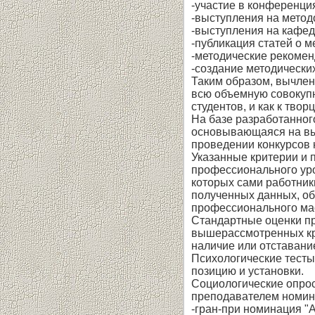
-участие в конференция
-выступления на метод
-выступления на кафед
-публикация статей о м
-методические рекомен
-создание методических
Таким образом, вычлен
всю объемную совокупно
студентов, и как к твор
На базе разработанног
основывающаяся на выд
проведении конкурсов 
Указанные критерии и 
профессионального уро
которых сами работник
полученных данных, о
профессионального ма
Стандартные оценки пр
вышерассмотренных кр
наличие или отставание
Психологические тесты
позицию и установки.
Социологические опрос
преподавателем номин
-гран-при номинация "