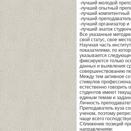
-лучший молодой препо
-лучший опытный препо
-лучший компетентный 
-лучший преподаватель
-лучший организатор и
-лучший знаток студенч
Все указанные методик
свой статус, свое мест
Научная часть институ
показателями, по кото
указывается следующее:
фиксируются только ос
данных и выявления ср
совершенствованию пе
Между тем активное со
стимулов профессионал
естественно говорить о
студентов имеют текущ
единым темам и задани
Личность преподавател
Преподаватель вуза сов
ученом, поэтому репрез
чаще всего господству
Сближение позиций пре
направлениям: