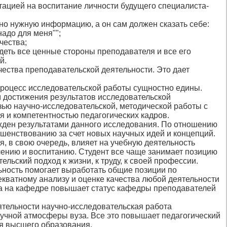
тацией на воспитание личности будущего специалиста-
но нужную информацию, а он сам должен сказать себе:
надо для меня"";
чества;
деть все ценные стороны преподавателя и все его
й.
чества преподавательской деятельности. Это дает
процесс исследовательской работы сущностно едины.
м достижения результатов исследовательской
зью научно-исследовательской, методической работы с
 и компетентностью педагогических кадров.
ржден результатами данного исследования. По отношению
шенствованию за счет новых научных идей и концепций.
, в свою очередь, влияет на учебную деятельность
чению и воспитанию. Студент все чаще занимает позицию
льский подход к жизни, к труду, к своей профессии.
ьность помогает выработать общие позиции по
кватному анализу и оценке качества любой деятельности
та на кафедре повышает статус кафедры преподавателей
ятельности научно-исследовательская работа
аучной атмосферы вуза. Все это повышает педагогический
я высшего образования.