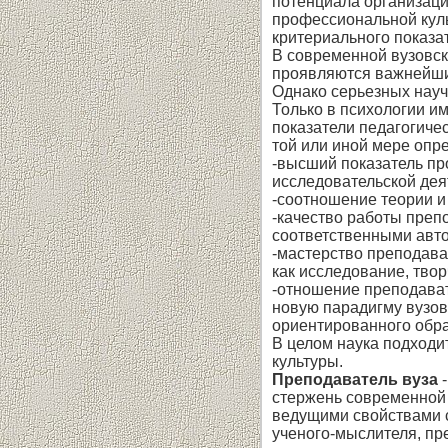
потенциала организаци
профессиональной кул
критериального показат
В современной вузовск
проявляются важнейшие
Однако серьезных научн
Только в психологии и
показатели педагогиче
той или иной мере опр
-высший показатель пр
исследовательской дея
-соотношение теории и
-качество работы преп
соответственными авт
-мастерство преподава
как исследование, тво
-отношение преподават
новую парадигму вузов
ориентированного обра
В целом наука подходи
культуры.
Преподаватель вуза
стержень современной 
ведущими свойствами с
ученого-мыслителя, пр