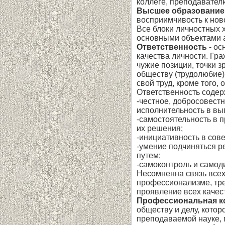
коллеге, преподавателю
Высшее образование
восприимчивость к ново
Все блоки личностных 
основными объектами а
Ответственность
- ос
качества личности. Гр
чужие позиции, точки з
обществу (трудолюбие).
свой труд, кроме того,
Ответственность соде
-честное, добросовест
исполнительность в вы
-самостоятельность в 
их решения;
-инициативность в сов
-умение подчиняться р
путем;
-самоконтроль и самоди
Несомненна связь всех
профессионализме, тре
проявление всех качес
Профессиональная к
обществу и делу, котор
преподаваемой науке, 