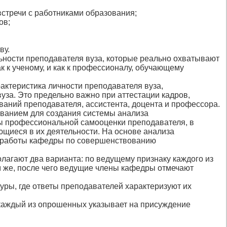
стречи с работниками образования;
ов;
ву.
ьности преподавателя вуза, которые реально охватывают
к к ученому, и как к профессионалу, обучающему
актеристика личности преподавателя вуза,
за. Это предельно важно при аттестации кадров,
аний преподавателя, ассистента, доцента и профессора.
нованием для создания системы анализа
ты профессиональной самооценки преподавателя, в
ющиеся в их деятельности. На основе анализа
н работы кафедры по совершенствованию
агают два варианта: по ведущему признаку каждого из
 же, после чего ведущие члены кафедры отмечают
уры, где ответы преподавателей характеризуют их
 каждый из опрошенных указывает на присуждение