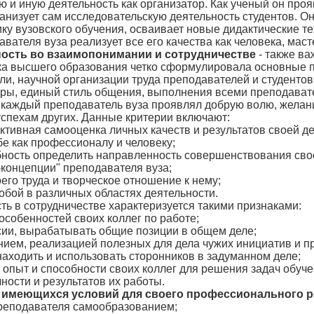
ую и иную деятельность как организатор. Как ученый он пр
ганизует сам исследовательскую деятельность студентов. О
ку вузовского обучения, осваивает новые дидактические т
вателя вуза реализует все его качества как человека, маст
ность во взаимопонимании и сотрудничестве
- также ва
ка высшего образования четко сформулировала основные 
ли, научной организации труда преподавателей и студентов
дры, единый стиль общения, выполнения всеми преподавател
каждый преподаватель вуза проявлял добрую волю, желание 
успехам других. Данные критерии включают:
ктивная самооценка личных качеств и результатов своей де
бе как профессионалу и человеку;
обность определить направленность совершенствования свое
концепции" преподавателя вуза;
его труда и творческое отношение к нему;
обой в различных областях деятельности.
ть в сотрудничестве характеризуется такими признаками:
особенностей своих коллег по работе;
сии, вырабатывать общие позиции в общем деле;
ием, реализацией полезных для дела чужих инициатив и п
находить и использовать сторонников в задуманном деле;
 опыт и способности своих коллег для решения задач обуче
чности и результатов их работы.
 имеющихся условий для своего профессионального р
преподавателя самообразованием;