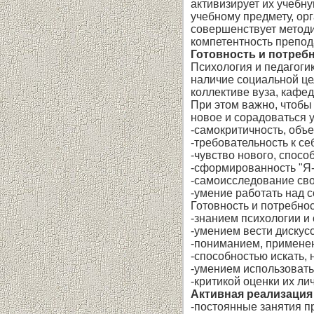
активизирует их учебн
учебному предмету, ор
совершенствует методи
компетентность препода
Готовность и потреб
Психология и педагоги
наличие социальной це
коллективе вуза, кафе
При этом важно, чтобы 
новое и сорадоваться 
-самокритичность, объе
-требовательность к се
-чувство нового, спос
-сформированность "Я-
-самоисследование сво
-умение работать над с
Готовность и потребнос
-знанием психологии и 
-умением вести дискус
-пониманием, применен
-способностью искать, 
-умением использовать
-критикой оценки их ли
Активная реализация
-постоянные занятия 