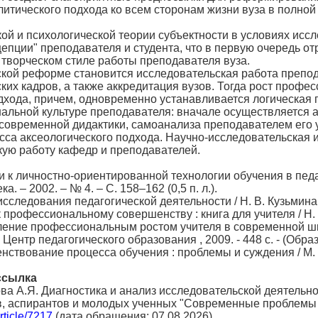
литического подхода ко всем сторонам жизни вуза в полно
й и психологической теории субъектности в условиях иссле
пции" преподавателя и студента, что в первую очередь о
 творческом стиле работы преподавателя вуза.
ской реформе становится исследовательская работа препод
ких кадров, а также аккредитация вузов. Тогда рост профес
дхода, причем, одновременно устанавливается логическая 
альной культуре преподавателя: вначале осуществляется а
современной дидактики, самоанализа преподавателем его 
сса аксеологического подхода. Научно-исследовательская
кую работу кафедр и преподавателей.
ти к личностно-ориентированной технологии обучения в педа
. – 2002. – № 4. – С. 158–162 (0,5 п. л.).
следования педагогической деятельности / Н. В. Кузьмина ; Ле
к профессиональному совершенству : книга для учителя / Н. 
ление профессиональным ростом учителя в современной шко
 Центр педагогического образования , 2009. - 448 с. - (Обра
нствование процесса обучения : проблемы и суждения / М. Н.
ссылка
ова А.Я. Диагностика и анализ исследовательской деятельн
, аспирантов и молодых ученных "Современные проблемы т
article/7217
(дата обращения: 07.08.2026).