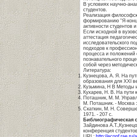
В условиях научно-ана
студентов.
Реализация философско
формированию "Я-конце
активности студентов и
Если исходной в вузов
аттестация педагогичес
исследовательского по
подходов к профессион
процесса и положений 
познавательного проце
собой через методичес
Литература:
Кузнецова, А. Я. На пу
образования для XXI века
Кузьмина, Н В Методы ис
Кухарев, Н. В. На пути 
Поташник, М. М. Управ
М. Поташник. - Москва :
Скаткин, М. Н. Соверше
1971. - 207 с.
Библиографическая 
Зайдинова А.Т.,Кузнец
конференция студентов
URL:
http://econf.rae.ru/