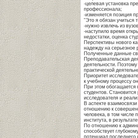
-целевая установка пр
профессионала;
-изменяется позиция п
"Это я обязан учиться 
-нужно извлечь из вуз
-наступило время откр
недостатки, оценка ст
Перспективы нового ка
надежду на серьезное
Полученные данные сви
Преподавательская дея
деятельности. Поэтому
практической деятельн
Приоритет исследовате
к учебному процессу о
При этом обогащается 
студентов. Становится
исследователя и реализ
В аспекте взаимосвязи
отношению к совершенс
человека, в том числе
института, в результат
По отношению к админи
способствует глубоком
потенциал последнего