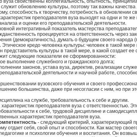
 вуза свойственны коллегиальность, опытность, принципиал
служит обновлению культуры, поэтому так важны качества 
му, способность к творчеству, потребность в обновлении св
характеристик преподавателя вуза выходят на одни и те же
нализа и оценки его преподавательской деятельности.
новной интегративный показатель мастерства преподавател
ажданственность проецируется на ответственность через з
рения (демократичность), думать о будущем своего народа 
 Этическое кредо человека культуры: человек в такой мере
 он представитель культуры в такой мере, в какой создает е
ржит следующие показатели ее сформированности:
ное выполнение служебного и гражданского долга;
полнении законов, устава вуза, директив, реализации служ
преподавательской деятельности и научной работе, способн
ершенствовании вузовского обучения и своего профессиона
ешению большинства, даже при несогласии с ним, но при э
сциплина на службе, требовательность к себе и другим.
 характеристик преподавателя вуза с ответственностью. Эт
бовательности к себе, трудовой дисциплине и самодисципл
твенных характеристик преподавателя вуза.
омпетентность
- следующий критерий, характеризующий пр
ому отдает себя, свой опыт и способности. Как мастер свое
педагогике и психологии обучения и воспитания. Он возвы