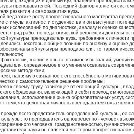
и и лиц, входящих в данный вуз, владения преподавательс
ьтуры преподавателей. Последний фактор является систем
еля развития и саморазвития вуза.
ой педагогике росту профессионального мастерства препод
 стимулы активности студенчества и он выступает потенци
ых исследований по диагностике, анализу и оценке качеств
меется ряд работ по педагогической рефлексии деятельност
ской культуры преподавателя вуза, требования к личности 
еделились некоторые общие позиции по анализу и оценке д
офессиональной культуры преподавателя, т.е. гармоническо
тельности;
 фактологии, знания и опыта, взаимосвязь знаний, умений 
одавателя, определяемое его умением осваивать современн
орскими методиками;
теля, напрямую связанное с его способностью мотивироват
рчество и самостоятельное решение проблемы;
еля к своему труду, зависящее от его общей культуры, вла
ского образования, включающей в себя переход к многова
зования, использование рынка образовательных услуг, сис
т к тому, что целостная личность преподавателя вуза явля
- прежде всего представитель определенной культуры, ее сл
культуры, то преподаватель одновременно - человек высоко
овременного человека: гражданственностью, гуманистично
едставителя науки он является мастером-профессионалом св