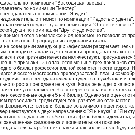
даватель по номинации "Восходящая звезда",
даватель по номинации "Мастер",
преподаватель по номинации "Эрудит",
-вдохновитель, оптимист по номинации "Радость студента",
 талантливый педагог вуза по номинации "Ответственность"
еской души по номинации "Друг студенчества".
и применяются в комплексе и одновременно позволяют пре
о в коллективе. Процедура исследования такова.
та на совещании заведующих кафедрами раскрывает цель и 
рым проводится анализ деятельности преподавательского со
 если все признаки качества наличествуют, присуждается 5 
новные признаки - 3 балла, если меньше трех признаков ст
еднего балла профессиональной компетентности кадров. Н
дагогического мастерства преподавателей, планы самооб
трудничество преподавателей и студентов в учебной и исс
ьного роста преподавателя вуза. Когда речь идет о качест
 качестве успеваемости. Что интересно, она во всех вузах
ие и сессионные оценки 5 и 4 балла). Однако эти оценки о
ям проводились среди студентов, разительно отличаются.
я формируется сегодня больше во взаимоотношениях с кол
ершенствуется в двух направлениях: "Я и наука" и "Я и сту
антивность данных о себе в этой сфере более адекватна, ч
ет завышенная самооценка и попечительская позиция.
подавателя как работника науки и как воспитателя будущ