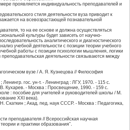
й мере проявляется индивидуальность преподавателей и
довательского стиля деятельности вуза приводит к
тражается на всевозрастающей познавательной
авателя, то на ее основе и должна осуществляться
сиональной культуры будет зависеть от научно-
последовательность аналитического и диагностического
нализ учебной деятельности с позиции теории учебного
учебной работы с позиции психологии мышления, логики
 и преподавательская деятельности связываются между
гогическом вузе / А. Я. Кузнецова // Философия
нингр. гос. ун-т. - Ленинград : ЛГУ, 1970. - 115 с.
В. Кухарев. - Москва : Просвещение, 1990. - 159 с.
ле : пособие для учителей и руководителей школы / М.
зование XXI века).
 Скаткин ; Акад. пед. наук СССР. - Москва : Педагогика,
ости преподавателя // Всероссийская научная
еории и практики образования".