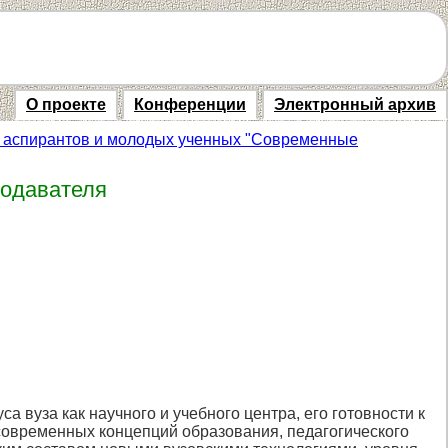
О проекте
Конференции
Электронный архив
, аспирантов и молодых ученных "Современные
подавателя
а вуза как научного и учебного центра, его готовности к
 современных концепций образования, педагогического