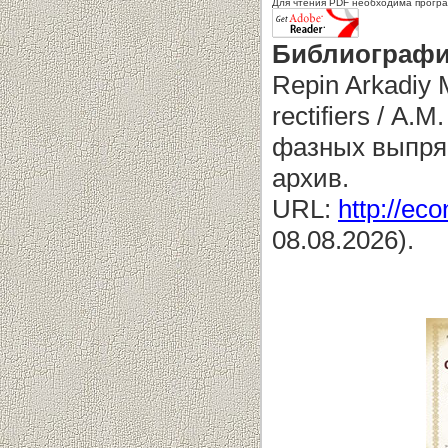
Для чтения PDF необходима прогр
Библиографи
Repin Arkadiy 
rectifiers / А
фазных выпрям
архив.
URL:
http://eco
08.08.2026).