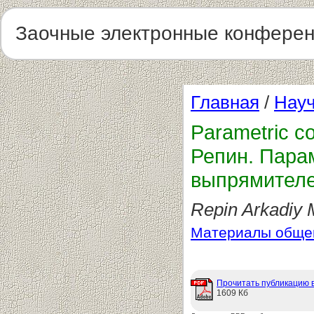
Заочные электронные конфере
Главная
/
Науч
Parametric co
Репин. Пара
выпрямителей
Repin Arkadiy 
Материалы общег
Прочитать публикацию 
1609 Кб