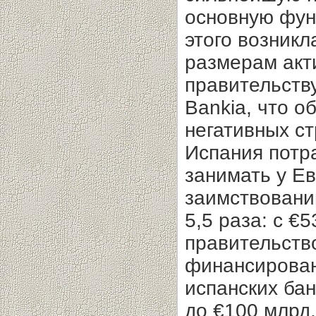
основную фун
этого возникл
размерам акти
правительств
Bankia, что о
негативных ст
Испания потра
занимать у Е
заимствований
5,5 раза: с €5
правительств
финансирован
испанских ба
до €100 млрд