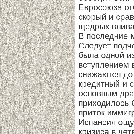
Евросоюза от
скорый и срав
щедрых влива
В последние 
Следует подче
была одной и
вступлением в
снижаются до 
кредитный и с
основным дра
приходилось б
приток иммигр
Испансия ощу
кризиса в чет