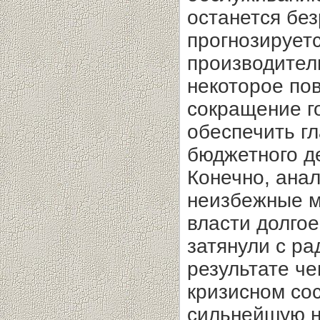
останется без
прогнозирует
производител
некоторое по
сокращение г
обеспечить г
бюджетного д
Конечно, ана
неизбежные м
власти долго
затянули с р
результате ч
кризисном со
сильнейшую н