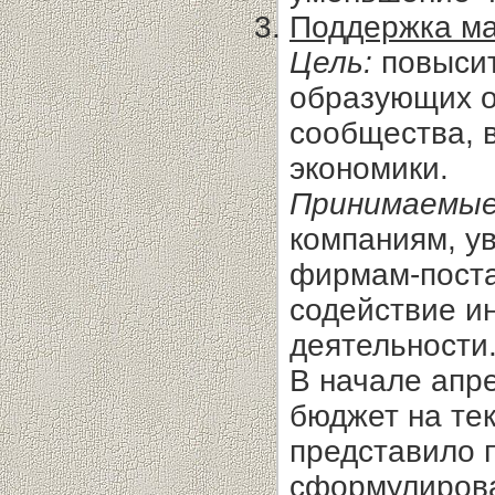
Поддержка ма
Цель:
повысит
образующих о
сообщества, 
экономики.
Принимаемые
компаниям, у
фирмам-поста
содействие и
деятельности
В начале апре
бюджет на тек
представило п
сформулиров