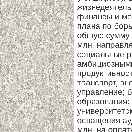
жизнедеятельн
финансы и мо
плана по борь
общую сумму €
млн. направля
социальные р
амбициозными
продуктивнос
транспорт, эн
управление; 
образования:
университетс
оснащения ау
млн. на оплат