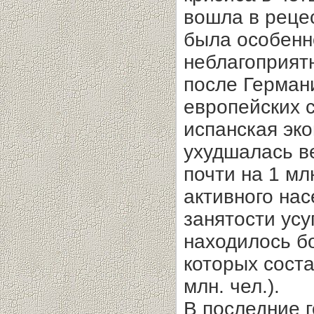
вошла в реце
была особенн
неблагоприят
после Герман
европейских 
испанская эко
ухудшалась в
почти на 1 мл
активного на
занятости усу
находилось б
которых соста
млн. чел.).
В последние 