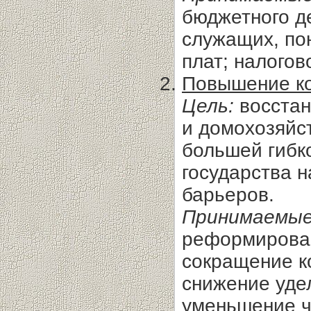
бюджетного д
служащих, по
плат; налого
Повышение ко
Цель:
восстан
и домохозяйс
большей гибк
государства 
барьеров.
Принимаемые
реформирован
сокращение к
снижение удел
уменьшение ч