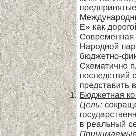
предпринятые
Международн
Е» как дорог
Современная 
Народной пар
бюджетно-фин
Схематично п
последствий 
представить 
Бюджетная ко
Цель:
сокраще
государственн
в реальный се
Принимаемые