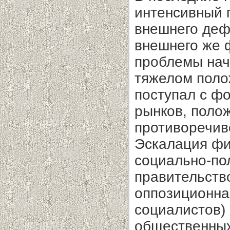
интенсивный 
внешнего деф
внешнего же 
проблемы нач
тяжелом поло
поступал с ф
рынков, поло
противоречив
Эскалация фи
социально-по
правительство
оппозиционна
социалистов)
общественных