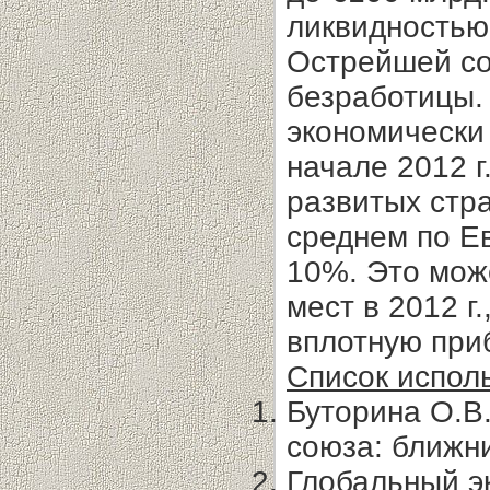
ликвидностью
Острейшей со
безработицы.
экономически
начале 2012 г
развитых стр
среднем по Е
10%. Это може
мест в 2012 г
вплотную приб
Список испол
Буторина О.В
союза: ближни
Глобальный э