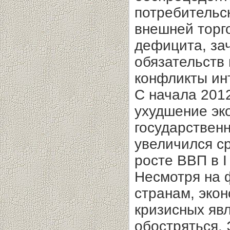
потребительс
внешней торг
дефицита, за
обязательств
конфликты ин
С начала 2012
ухудшение эк
государственн
увеличился ср
росте ВВП в I
Несмотря на
странам, эко
кризисных яв
обостряться.