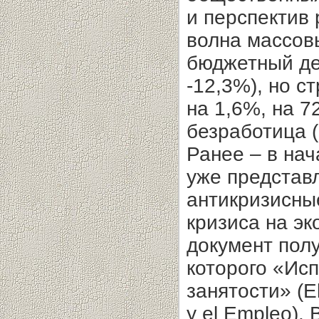
и перспектив 
волна массовы
бюджетный деф
-12,3%), но 
на 1,6%, на 7
безработица (5
Ранее – в нач
уже представ
антикризисны
кризиса на э
документ пол
которого «Ис
занятости» (E
y el Empleo).