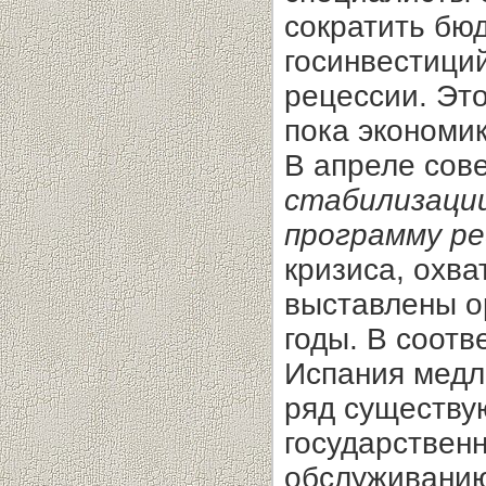
сократить бю
госинвестиций
рецессии. Это
пока экономик
В апреле сов
стабилизации
программу р
кризиса, охва
выставлены о
годы. В соот
Испания медл
ряд существу
государственн
обслуживанию