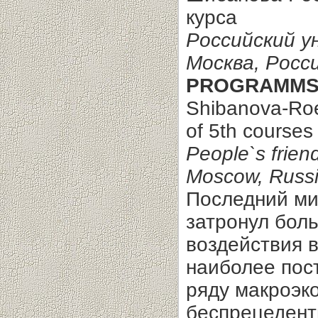
курса
Российский у
Москва, Росс
PROGRAMMS 
Shibanova-Roe
of 5th courses
People`s friend
Moscow, Russ
Последний ми
затронул боль
воздействия в
наиболее пос
ряду макроэк
беспрецедент