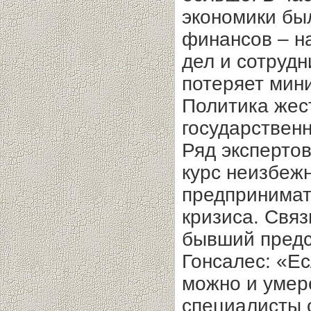
экономики бы
финансов – на
дел и сотрудн
потеряет мин
Политика жес
государствен
Ряд экспертов
курс неизбеж
предпринимат
кризиса. Свя
бывший предс
Гонсалес: «Ес
можно и умер
специалисты 