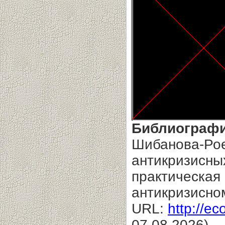
Библиографи
Шибанова-Рое
антикризисных
практическая
антикризисно
URL:
http://ec
07.08.2026).