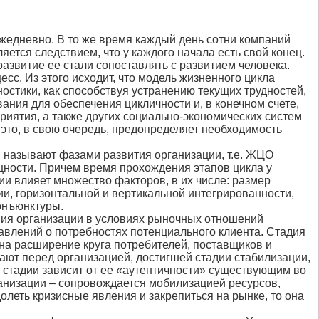
жедневно. В то же время каждый день сотни компаний
ется следствием, что у каждого начала есть свой конец.
азвитие ее стали сопоставлять с развитием человека.
с. Из этого исходит, что модель жизненного цикла
стики, как способствуя устранению текущих трудностей,
ния для обеспечения цикличности и, в конечном счете,
риятия, а также других социально-экономических систем
это, в свою очередь, предопределяет необходимость
 называют фазами развития организации, т.е. ЖЦО
щности. Причем время прохождения этапов цикла у
ии влияет множество факторов, в их числе: размер
и, горизонтальной и вертикальной интегрированности,
онъюнктуры.
ания организации в условиях рыночных отношений
авлений о потребностях потенциального клиента. Стадия
 на расширение круга потребителей, поставщиков и
ают перед организацией, достигшей стадии стабилизации,
й стадии зависит от ее «аутентичности» существующим во
анизации – сопровождается мобилизацией ресурсов,
олеть кризисные явления и закрепиться на рынке, то она