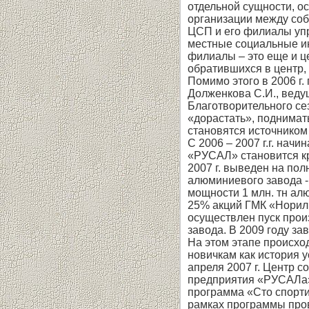
отдельной сущности, о
организации между соб
ЦСП и его филиалы уп
местные социальные ин
филиалы – это еще и ц
обратившихся в центр,
Помимо этого в 2006 г
Долженкова С.И., веду
Благотворительного се
«дорастать», поднимат
становятся источником 
С 2006 – 2007 г.г. нач
«РУСАЛ» становится кр
2007 г. выведен на по
алюминиевого завода -
мощности 1 млн. тн ал
25% акций ГМК «Нориль
осуществлен пуск прои
завода. В 2009 году з
На этом этапе происхо
новичкам как история 
апреля 2007 г. Центр 
предприятия «РУСАЛа» 
программа «Сто спорти
рамках программы пров