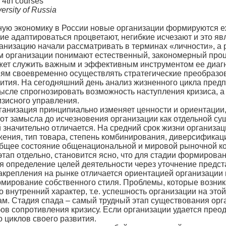
f 4th courses
ersity of Russia
ую экономику в России новые организации формируются е
 адаптироваться процветают, негибкие исчезают и это явля
анизацию начали рассматривать в терминах «личности», а р
м организации понимают естественный, закономерный процес
ет служить важным и эффективным инструментом ее диагно
иям своевременно осуществлять стратегические преобразова
вития. На сегодняшний день анализ жизненного цикла предп
ысле спрогнозировать возможность наступления кризиса, а 
зисного управления.
ганизация принципиально изменяет ценности и ориентации,
от замысла до исчезновения организации как отдельной су
 значительно отличается. На средний срок жизни организац
ения, тип товара, степень комбинирования, диверсификаци
 общее состояние общенациональной и мировой рыночной к
тап отдельно, становится ясно, что для стадии формиров
 определение целей деятельности через уточнение предст
закрепления на рынке отличается ориентацией организации
рмирование собственного стиля. Проблемы, которые возник
 внутренний характер, т.е. успешность организации на это
м. Стадия спада – самый трудный этап существования орг
ов сопротивления кризису. Если организации удается преод
 циклов своего развития.