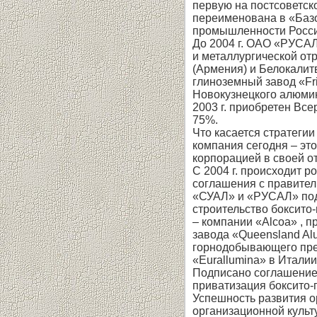
первую на постсоветск
переименована в «Баз
промышленности Росси
До 2004 г. ОАО «РУСА
и металлургической от
(Армения) и Белокалит
глиноземный завод «Fr
Новокузнецкого алюмин
2003 г. приобретен Вс
75%.
Что касается стратеги
компания сегодня – эт
корпорацией в своей о
С 2004 г. происходит 
соглашения с правител
«СУАЛ» и «РУСАЛ» под
строительство боксито
– компании «Alcoa» , 
завода «Queensland Alu
горнодобывающего пред
«Eurallumina» в Итали
Подписано соглашение
приватизация боксито-г
Успешность развития ор
организационной культ