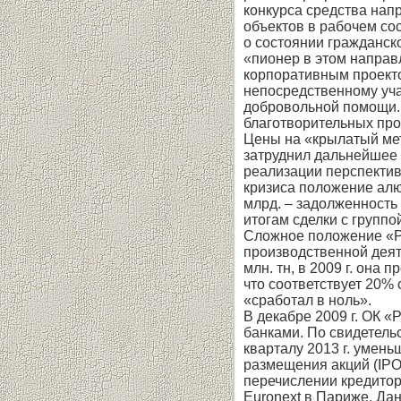
конкурса средства нап
объектов в рабочем с
о состоянии гражданско
«пионер в этом направ
корпоративным проекто
непосредственному уча
добровольной помощи. В
благотворительных про
Цены на «крылатый мета
затруднил дальнейшее
реализации перспектив
кризиса положение алюм
млрд. – задолженность
итогам сделки с групп
Сложное положение «Ру
производственной деяте
млн. тн, в 2009 г. она
что соответствует 20% 
«сработал в ноль».
В декабре 2009 г. ОК 
банками. По свидетель
кварталу 2013 г. умень
размещения акций (IPO
перечислении кредитор
Euronext в Париже. Да