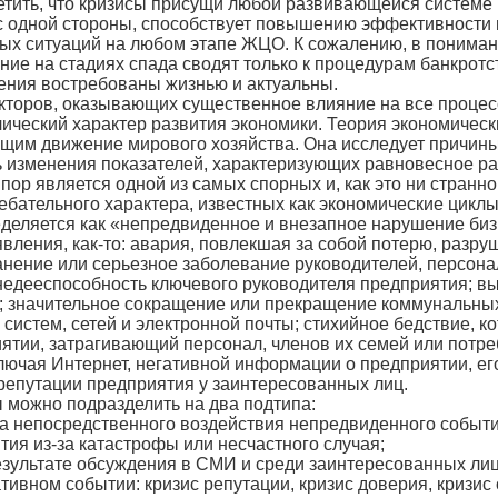
тить, что кризисы присущи любой развивающейся системе 
 одной стороны, способствует повышению эффективности пр
ых ситуаций на любом этапе ЖЦО. К сожалению, в понима
ие на стадиях спада сводят только к процедурам банкротст
ения востребованы жизнью и актуальны.
кторов, оказывающих существенное влияние на все процес
лический характер развития экономики. Теория экономиче
щим движение мирового хозяйства. Она исследует причины
 изменения показателей, характеризующих равновесное ра
пор является одной из самых спорных и, как это ни странн
ебательного характера, известных как экономические циклы
деляется как «непредвиденное и внезапное нарушение би
явления, как-то: авария, повлекшая за собой потерю, разр
нение или серьезное заболевание руководителей, персонала
недееспособность ключевого руководителя предприятия; в
 значительное сокращение или прекращение коммунальных 
систем, сетей и электронной почты; стихийное бедствие, к
иятии, затрагивающий персонал, членов их семей или потр
ючая Интернет, негативной информации о предприятии, его 
епутации предприятия у заинтересованных лиц.
 можно подразделить на два подтипа:
за непосредственного воздействия непредвиденного событи
тия из-за катастрофы или несчастного случая;
езультате обсуждения в СМИ и среди заинтересованных ли
ивном событии: кризис репутации, кризис доверия, кризис 