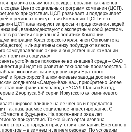
тся правила взаимного сосуществования как членов
 г. создан Центр социальных программ компании (ЦСП).
егионах присутствия. ЦСП развивает и поддерживает
ей в регионах присутствия Компании. ЦСП и его
рудники ЦСП анализируют запросы и предложения людей,
анизаций, взаимодействуют с экспертным сообществом.
 шаг в развитии социальной политики Компании.
дминистрации Красноярского края, член Оргкомитета
сообщество): «Инициативы снизу побуждают власть
ного самоуправления акции и общественные кампании
кает политика социума».
охранять устойчивое положение во внешней среде – ОАО
вестиций идет на развитие технологии производства. В
табная экологическая модернизация Братского
тский и Красноярский алюминиевые заводы достигли
анским холдингом «Самрук-Казына», приобретено более
ае, ставший филиалом завода РУСАЛ Шаньси Катод,
ервые 2 корпуса 5-й серии Иркутского алюминиевого
а.
чивает широкое влияние на ее членов и передается
одит так называемое социальное инвестирование. С
«Вместе в будущее». На протяжении ряда лет
гионах присутствия. Также была организована
ого спорта в городах присутствия компании. Ежегодно в
проектов – в зимнем и летнем сезонах. По условиям