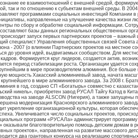
сознание ее взаимоотношений с внешней средой, формирую
ой, так и по отношению к субъектам внешней среды. В 2004
равляют программами социальных инвестиций Компании в р
ициативы, направленные на улучшение качества жизни люд
ентры по сбору и обработке социальной информации. Сот
 составляют базы данных региональных общественных орг
. происходит запуск первых партнерских проектов – важный
щий специалист Управления общественных связей Совета а
зона - 2007 (о влиянии Партнерских проектов на местное 
ься до уровня идей, выдвигаемых сообществом. Для мест
кадров. Формируется круг лидеров, создается актив, возни
инается период стабилизации роста. Организации удается с
упнейшим в мире производителем алюминия. Все больше ин
лную мощность Хакасский алюминиевый завод, начата масш
 крупнейшего в мире алюминиевого завода. За 2008 г. Бра
юминия в год, создано СП «Богатырь» совместно с казахст
ский никель», приобретен завод РУСАЛ Тайгу Катод в Кит
зводства на заводе ALSCON (Нигерия), а также запущены п
авершена модернизация Красноярского алюминиевого завод
дит укрепление организационной культуры, которая обеспе
успеха. Увеличивается число социальных проектов, происх
социальных программ «РУСАЛа» администрирует программу 
оказывали благотворительную помощь детским домам в ре
вных проектов», направленная на развитие массового детск
одится два грантовых конкурса на реализацию спортивных 