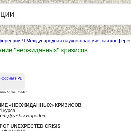
нции
ференции
/
I Международная научно-практическая конфере
ние "неожиданных" кризисов
в формате PDF
амма Adobe Reader
НИЕ «НЕОЖИДАННЫХ» КРИЗИСОВ
4 курса
тет Дружбы Народов
T OF UNEXPECTED CRISIS