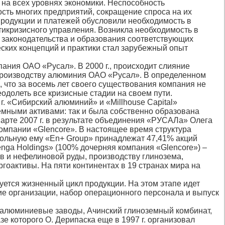
а всех уровнях экономики. Неспособность
сть многих предприятий, сокращение спроса на их
продукции и платежей обусловили необходимость в
икризисного управления. Возникла необходимость в
о законодательства и образования соответствующих
еских концепций и практики стал зарубежный опыт
ния ОАО «Русал». В 2000 г., происходит слияние
 производству алюминия ОАО «Русал». В определенном
 что за восемь лет своего существования компания не
еодолеть все кризисные стадии на своем пути.
 «Сибирский алюминий» и «Millhouse Capital»
мными активами: так и была собственно образована
рте 2007 г. в результате объединения «РУСАЛа» Олега
омпании «Glencore». В настоящее время структура
рольную ему «En+ Group» принадлежат 47,41% акций
a Holdings» (100% дочерняя компания «Glencore») –
ов и нефелиновой руды, производству глинозема,
гоактивы. На пяти континентах в 19 странах мира на
руется жизненный цикл продукции. На этом этапе идет
е организации, набор операционного персонала и выпуск
й алюминиевые заводы, Ачинский глиноземный комбинат,
 которого О. Дерипаска еще в 1997 г. организовал