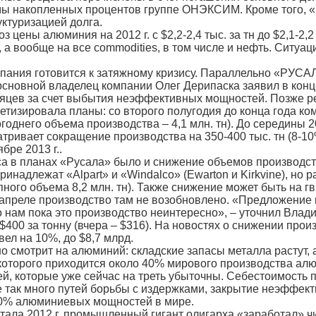
ммы накопленных процентов группе ОНЭКСИМ. Кроме того,
уктуризацией долга.
 цены алюминия на 2012 г. с $2,2-2,4 тыс. за тн до $2,1-2,
 а вообще на все commodities, в том числе и нефть. Ситуа
омпания готовится к затяжному кризису. Параллельно «РУС
 основной владелец компании Олег Дерипаска заявил в конц
сяцев за счет выбытия неэффективных мощностей. Позже ре
етизировала планы: со второго полугодия до конца года к
огоднего объема производства – 4,1 млн. тн). До середины 
тривает сокращение производства на 350-400 тыс. тн (8-10
бре 2013 г..
а в планах «Русала» было и снижение объемов производс
инадлежат «Alpart» и «Windalco» (Ewarton и Kirkvine), но ра
пного объема 8,2 млн. тн). Также снижение может быть на гв
 апреле производство там не возобновлено. «Предложение 
то нам пока это производство неинтересно», – уточнил Влад
$400 за тонну (вчера – $316). На новостях о снижении про
ел на 10%, до $8,7 млрд.
 смотрит на алюминий: складские запасы металла растут, а
которого приходится около 40% мирового производства алюм
, которые уже сейчас на треть убыточны. Себестоимость пр
е так много путей борьбы с издержками, закрытие неэффек
0% алюминиевых мощностей в мире.
тала 2012 г. промышленный гигант олигарха «заработал» чи