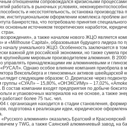
очным отношениям сопровождался кризисными процессами н
ятий работать в рыночных условиях, неконкурентоспособно
пособность и несостоятельность, остановка производства 
ом, институциональном оформлении комплекса проблем ант
итута банкротства, что потребовало принятия специальног
виях основным источником теоретических наработок, юридич
 стран.
озрождения», а также началом нового ЖЦО является компа
 и «Millhouse Capital», образовывая будущего лидера по
о началу уникального ЖЦО. Особенность заключается в том,
ески важной для российской экономики, но также сумела пр
крупнейшим мировым производителем алюминия. В 2000 г.
но управлять принадлежащими им алюминиевыми и глинозе
«РУСАЛ». Однако особое влияние компания приобрела в ма
ктора Вексельберга и глиноземных активов швейцарской к
ыглядит следующим образом: О. Дерипаске через подконт
 группы «СУАЛ» – 15,80%, «ОНЭКСИМу» – 17,02%, «Amokeng
%. В состав компании входят предприятия по добыче боксит
льги и упаковочных материалов на ее основе, а также энер
 работают более 75 тыс. чел.
2004 г. организация находится в стадии становления, форми
в, подготовка к реализации идеи, юридическое оформлени
а.
ем «Русского алюминия» оказались Братский и Красноярски
вичем у TWG, а также Саянский алюминиевый завод, на базе