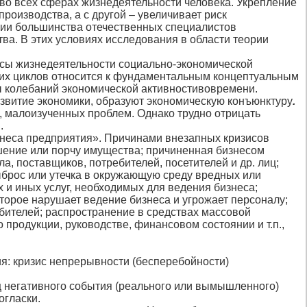
во всех сферах жизнедеятельности человека. Укрепление
оизводства, а с другой – увеличивает риск
нии большинства отечественных специалистов
ва. В этих условиях исследования в области теории
сы жизнедеятельности социально-экономической
ских циклов относится к фундаментальным концептуальным
 колебаний экономической активностивовремени.
звитие экономики, образуют экономическую конъюнктуру
.
о, малоизученных проблем. Однако трудно отрицать
.
знеса предприятия». Причинами внезапных кризисов
ушение или порчу имущества; причиненная бизнесом
, поставщиков, потребителей, посетителей и др. лиц;
ыброс или утечка в окружающую среду вредных или
и иных услуг, необходимых для ведения бизнеса;
оторое нарушает ведение бизнеса и угрожает персоналу;
ебителей; распространение в средствах массовой
продукции, руководстве, финансовом состоянии и т.п.,
я: кризис непрерывности (бесперебойности)
ц негативного события (реального или вымышленного)
огласки.