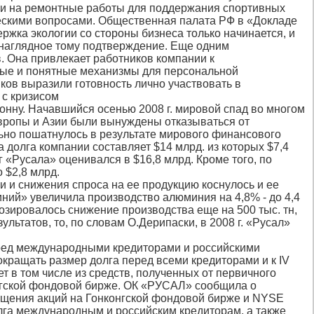
к и на ремонтные работы для поддержания спортивных
ескими вопросами. Общественная палата РФ в «Докладе
ержка экологии со стороны бизнеса только начинается, и
 наглядное тому подтверждение. Еще одним
 Она привлекает работников компании к
тые и понятные механизмы для персональной
иков выразили готовность лично участвовать в
 с кризисом
тонну. Начавшийся осенью 2008 г. мировой спад во многом
вропы и Азии были вынуждены отказываться от
ьно пошатнулось в результате мирового финансового
а долга компании составляет $14 млрд. из которых $7,4
«Русала» оценивался в $16,8 млрд. Кроме того, по
 $2,8 млрд.
 и снижения спроса на ее продукцию коснулось и ее
иний» увеличила производство алюминия на 4,8% - до 4,4
огнозировалось снижение производства еще на 500 тыс. тн,
льтатов, то, по словам О.Дерипаски, в 2008 г. «Русал»
перед международными кредиторами и российскими
кращать размер долга перед всеми кредиторами и к IV
т в том числе из средств, полученных от первичного
конгской фондовой бирже. ОК «РУСАЛ» сообщила о
мещения акций на Гонконгской фондовой бирже и NYSE
лга международным и российским кредиторам, а также