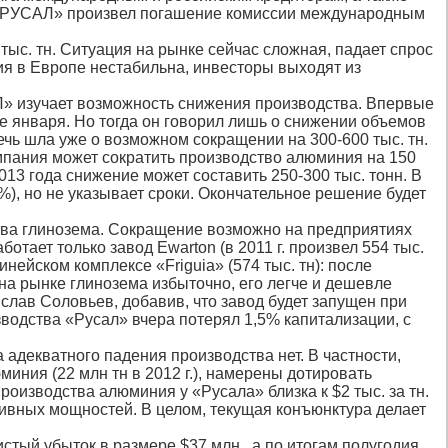
 «РУСАЛ» произвел погашение комиссии международным
2 тыс. тн. Ситуация на рынке сейчас сложная, падает спрос
ция в Европе нестабильна, инвесторы выходят из
АЛ» изучает возможность снижения производства. Впервые
е января. Но тогда он говорил лишь о снижении объемов
чь шла уже о возможном сокращении на 300-600 тыс. тн.
омпания может сократить производство алюминия на 150
2013 года снижение может составить 250-300 тыс. тонн. В
%), но не указывает сроки. Окончательное решение будет
тва глинозема. Сокращение возможно на предприятиях
ботает только завод Ewarton (в 2011 г. произвел 554 тыс.
инейском комплексе «Friguia» (574 тыс. тн): после
на рынке глинозема избыточно, его легче и дешевле
ислав Соловьев, добавив, что завод будет запущен при
изводства «Русал» вчера потерял 1,5% капитализации, с
 адекватного падения производства нет. В частности,
иния (22 млн тн в 2012 г.), намерены дотировать
оизводства алюминия у «Русала» близка к $2 тыс. за тн.
тивных мощностей. В целом, текущая конъюнктура делает
стый убыток в размере $37 млн., а по итогам полугодия