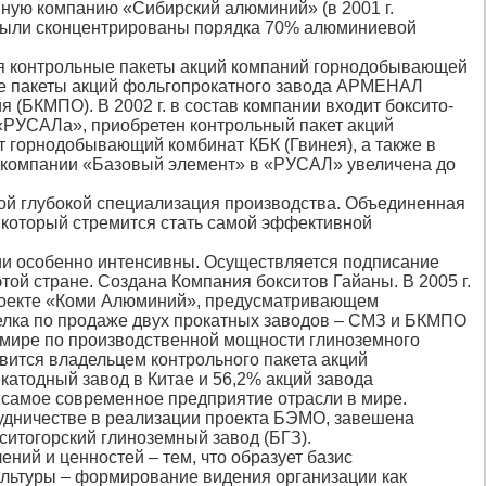
ную компанию «Сибирский алюминий» (в 2001 г.
 были сконцентрированы порядка 70% алюминиевой
ая контрольные пакеты акций компаний горнодобывающей
ые пакеты акций фольгопрокатного завода АРМЕНАЛ
 (БКМПО). В 2002 г. в состав компании входит боксито-
 «РУСАЛа», приобретен контрольный пакет акций
 горнодобывающий комбинат КБК (Гвинея), а также в
я компании «Базовый элемент» в «РУСАЛ» увеличена до
ой глубокой специализация производства. Объединенная
 который стремится стать самой эффективной
ации особенно интенсивны. Осуществляется подписание
ой стране. Создана Компания бокситов Гайаны. В 2005 г.
роекте «Коми Алюминий», предусматривающем
делка по продаже двух прокатных заводов – СМЗ и БКМПО
в мире по производственной мощности глиноземного
овится владельцем контрольного пакета акций
атодный завод в Китае и 56,2% акций завода
 самое современное предприятие отрасли в мире.
удничестве в реализации проекта БЭМО, завешена
ситогорский глиноземный завод (БГЗ).
ений и ценностей – тем, что образует базис
ультуры – формирование видения организации как