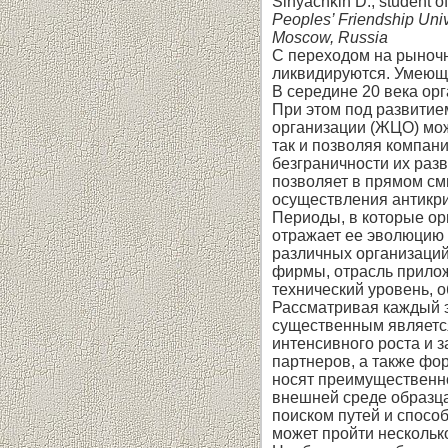
Sinyachkin D., student o
Peoples’ Friendship Univ
Moscow, Russia
С переходом на рыночн
ликвидируются. Умеющие
В середине 20 века орг
При этом под развитие
организации (ЖЦО) мож
так и позволяя компан
безграничности их раз
позволяет в прямом см
осуществления антикри
Периоды, в которые ор
отражает ее эволюцию 
различных организаций
фирмы, отрасль прилож
технический уровень,
Рассматривая каждый э
существенным является
интенсивного роста и 
партнеров, а также фо
носят преимущественно
внешней среде образца
поиском путей и способ
может пройти несколько