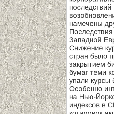
последствий 
возобновлени
намечены др
Последствия 
Западной Ев
Снижение ку
стран было п
закрытием би
бу­маг теми 
упали курсы б
Особенно ин
на Нью-Йорк
индексов в 
котировок ак