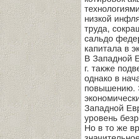
технологиями
низкой инфля
труда, сокра
сальдо феде
капитала в э
В Западной 
г. также под
однако в нач
повышению. 
экономическ
Западной Ев
уро­вень без
Но в то же 
значительно