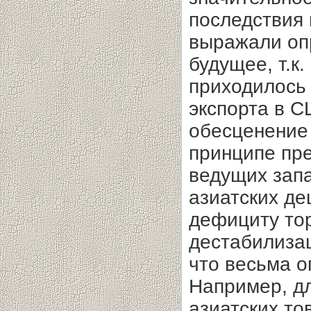
последствия 
выражали оп
будущее, т.к
приходилось
экспорта в С
обесценение
принципе пре
ведущих запа
азиатских де
дефициту тор
дестабилизац
что весьма о
Например, д
азиатских то