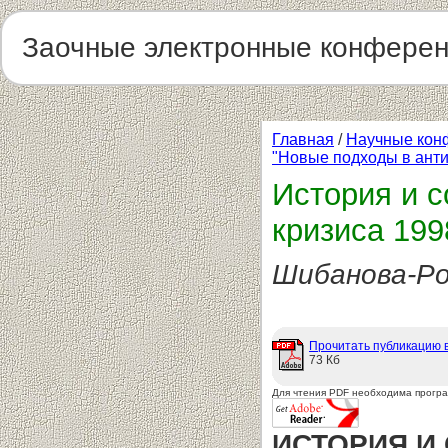
Заочные электронные конфере
Главная
/
Научные кон
"Новые подходы в ант
История и с
кризиса 199
Шибанова-Ро
Прочитать публикацию 
73 Кб
Для чтения PDF необходима прогр
ИСТОРИЯ И