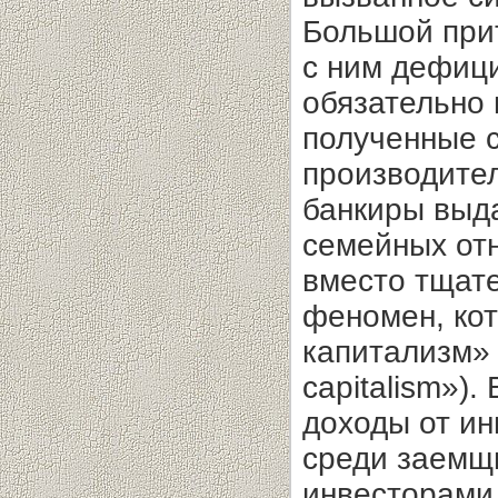
Большой при
с ним дефиц
обязательно 
полученные 
производите
банкиры выд
семейных от
вместо тщат
феномен, кот
капитализм» 
capitalism»)
доходы от и
среди заемщ
инвесторами,