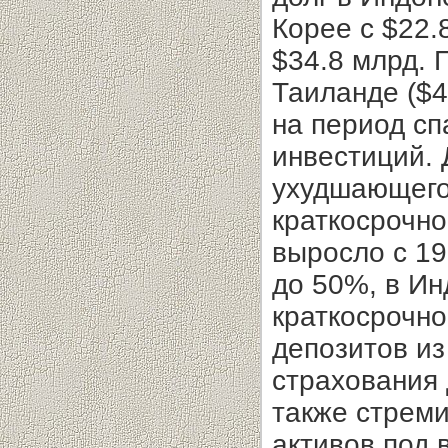
Корее с $22.
$34.8 млрд. 
Таиланде ($41
на период с
инвестиций. 
ухудшающего
краткосрочно
выросло с 199
до 50%, в Ин
краткосрочно
депозитов из
страхования 
также стреми
активов под 