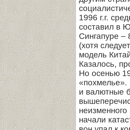
социалистиче
1996 г.г. ср
составил в 
Сингапуре – 
(хотя следуе
модель Китай
Казалось, пр
Но осенью 19
«похмелье».
и валютные 
вышеперечис
неизменного 
начали ката
вон упал к к