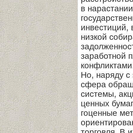
в нарастании
государствен
инвестиций, 
низкой собир
задолженнос
заработной 
конфликтами
Но, наряду с
сфера обращ
системы, акц
ценных бумаг
гоценные мет
ориентирован
торговля. В 