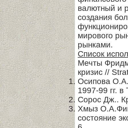
валютный и р
создания бо
функциониро
мирового ры
рынками.
Список испо
Мечты Фридма
кризис // Stra
Осипова О.А.
1997-99 гг. 
Сорос Дж.. К
Хмыз О.А.Фи
состояние эк
6