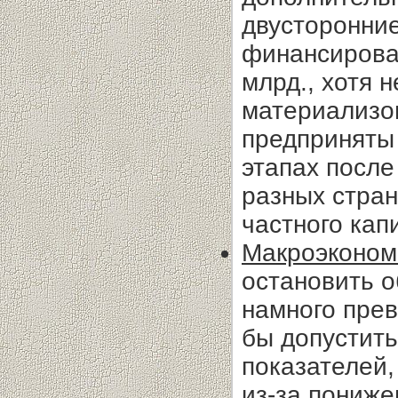
двусторонние
финансирова
млрд., хотя 
материализо
предприняты 
этапах после
разных стран
частного кап
Макроэконом
остановить о
намного пре
бы допустит
показателей,
из-за пониже