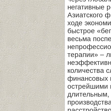
негативные р
Азиатского ф
ходе эконом
быстрое «бег
весьма посп
непрофессион
терапии» – л
неэффективно
количества с
финансовых и
острейшими 
длительным, 
производства
расстройств