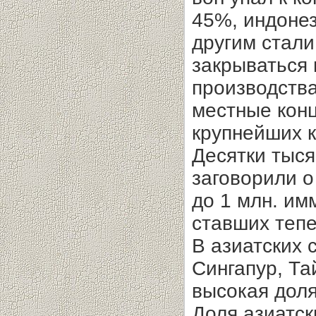
45%, индонез
другим стали
закрываться 
производства
местные кон
крупнейших к
Десятки тыся
заговорили о
до 1 млн. им
ставших теп
В азиатских 
Сингапур, Та
высокая доля
Доля азиатск