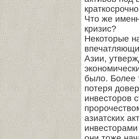
краткосрочно
Что же именн
кризис?
Некоторые н
впечатляющи
Азии, утверж
экономически
было. Более 
потеря дове
инвесторов 
пророчеством
азиатских а
инвесторами 
они тоже нач