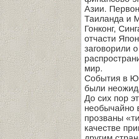
Азии. Первон
Таиланда и М
Гонконг, Син
отчасти Япон
заговорили о
распростран
мир.
События в Юг
были неожид
До сих пор э
необычайно 
прозваны «ти
качестве при
другим стран