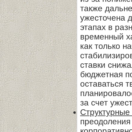
также дальн
ужесточена д
этапах в раз
временный х
как только н
стабилизиров
ставки снижа
бюджетная по
оставаться т
планировало
за счет ужес
Структурные
преодоления
корпоративно