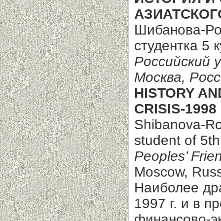
АЗИАТСКОГО
Шибанова-Рое
студентка 5 
Российский 
Москва, Рос
HISTORY A
CRISIS-1998
Shibanova-Roe
student of 5t
Peoples’ Frie
Moscow, Russ
Наиболее др
1997 г. и в п
финансово-э