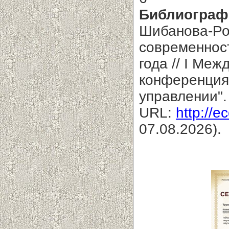
Библиограф
Шибанова-Рое
современност
года // I Ме
конференция
управлении".
URL:
http://e
07.08.2026).