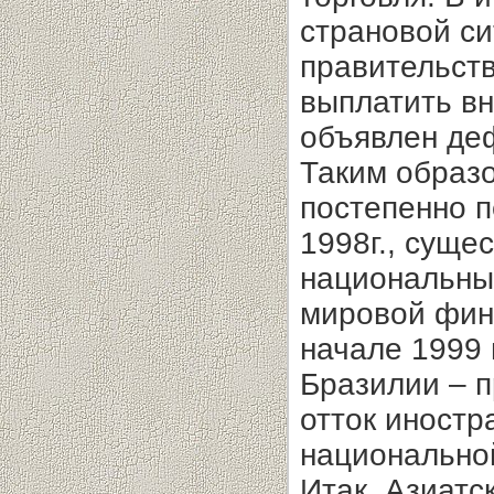
страновой си
правительств
выпла­тить в
объявлен де
Таким образ
постепенно 
1998г., суще
национальных
мировой фин
начале 1999 
Бразилии – п
отток иностр
национально
Итак. Азиатск