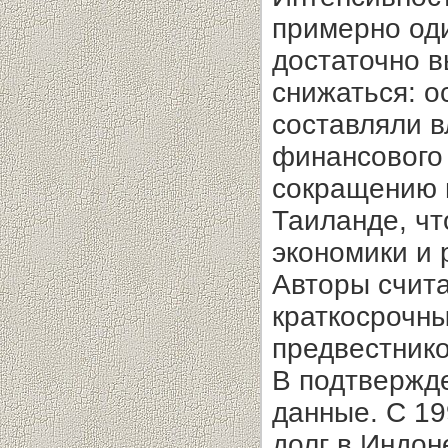
примерно оди
достаточно вы
снижаться: о
составляли 
финансового
сокращению п
Таиланде, чт
экономики и 
Авторы счит
краткосрочны
предвестнико
В подтвержд
данные. С 19
долг в Индон