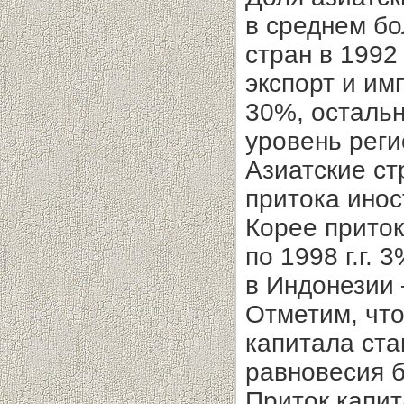
в среднем бо
стран в 1992 
экспорт и им
30%, осталь
уровень реги
Азиатские с
притока инос
Корее приток
по 1998 г.г.
в Индонезии 
Отметим, что
капитала ста
равновесия 
Приток капи