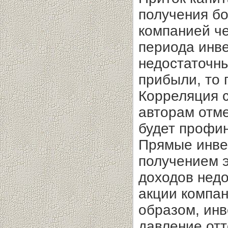
получения бо
компанией че
периода инв
недостаточн
прибыли, то 
Корреляция 
авторам отме
будет профин
Прямые инве
получением э
доходов недо
акции компан
образом, ин
давление отт