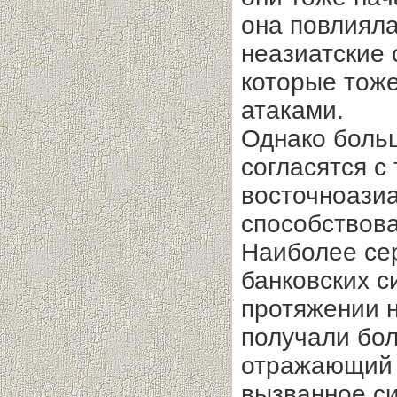
она повлияла
неазиатские 
которые тоже
атаками.
Однако боль
согласятся с
восточноазиа
способствова
Наиболее се
банковских с
протяжении н
получали бо
отражающий 
вызванное с