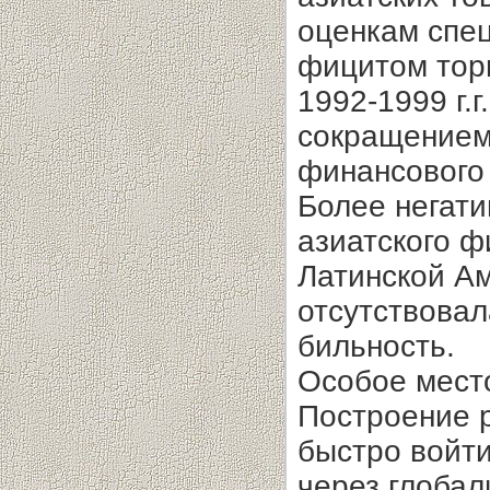
оценкам спец
фицитом торг
1992-1999 г.
сокращением 
финансового 
Более негати
азиатского ф
Латинской Ам
отсутствовал
бильность.
Особое мест
По­строение 
быстро войт
через глобал