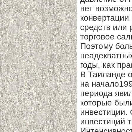
нет возможно
конвертации 
средств или 
торговое сал
Поэтому бол
неадекватны
годы, как пр
В Таиланде о
на начало199
периода явил
которые был
инвестиции.
инвестиций т
Интенсивност