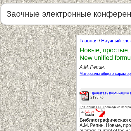
Заочные электронные конфере
Главная
/
Научный эле
Новые, простые,
New unified formul
А.М. Репин.
Материалы общего характер
Прочитать публикацию 
2198 Кб
Для чтения PDF необходима прогр
Библиографическая 
А.М. Репин. Новые, про
average current of the v