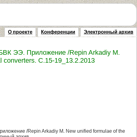
О проекте
Конференции
Электронный архив
ВК ЭЭ. Приложение /Repin Arkadiy M.
cal converters. С.15-19_13.2.2013
ожение /Repin Arkadiy M. New unified formulae of the
тронный архив.