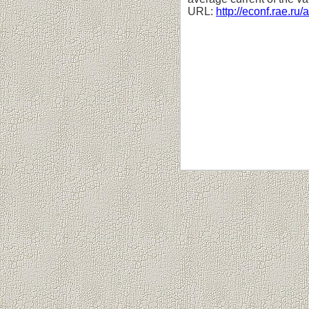
URL:
http://econf.rae.ru/