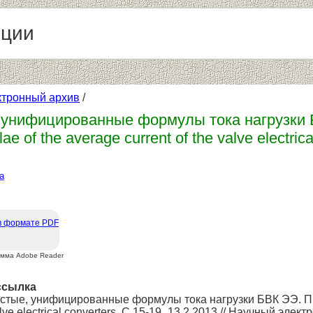
нции
ктронный архив
/
 унифицированные формулы тока нагрузки Б
ae of the average current of the valve electri
а
в формате PDF
амма Adobe Reader
ссылка
стые, унифицированные формулы тока нагрузки БВК ЭЭ. Прил
alve electrical converters. С.15-19_13.2.2013 // Научный элек