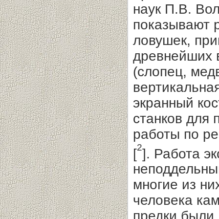
наук П.В. Во
показывают 
ловушек, пр
древнейших 
(слопец, мед
вертикальная
экранный кос
станков для 
работы по ре
2
[
]. Работа э
неподдельный
многие из ни
человека кам
предки были