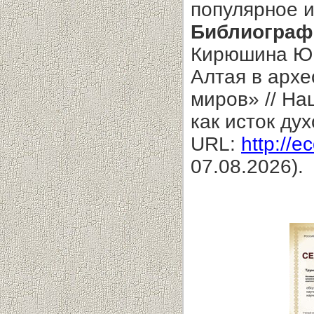
популярное и
Библиограф
Кирюшина Ю.
Алтая в архе
миров» // На
как исток ду
URL:
http://e
07.08.2026).