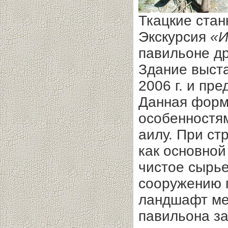
Ткацкие стан
Экскурсия
«И
павильоне др
Здание выст
2006 г. и пр
Данная форм
особенностя
аилу. При ст
как основной
чистое сырь
сооружению 
ландшафт ме
павильона з