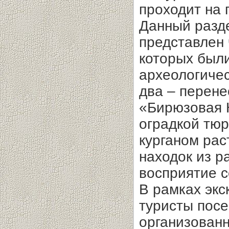
проходит на
Данный разде
представлен 
которых был
археологическ
два – перене
«Бирюзовая 
оградкой тюр
курганом ра
находок из р
восприятие с
В рамках эк
туристы пос
организованн