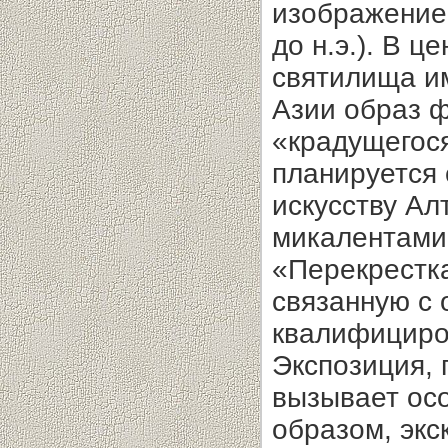
изображением
до н.э.). В 
святилища и
Азии образ ф
«крадущегося
планируется 
искусству Ал
микалентами
«Перекрестка
связанную с 
квалифициро
Экспозиция, 
вызывает осо
образом, экс