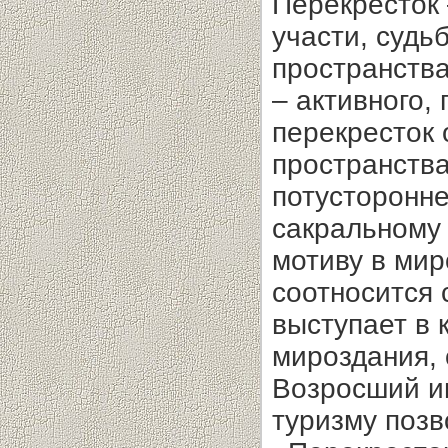
Перекресток 
участи, судь
пространств
– активного,
перекресток 
пространства
потусторонне
сакральному 
мотиву в мир
соотносится 
выступает в 
мироздания, 
Возросший ин
туризму позв