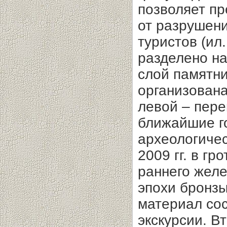
позволяет пр
от разрушени
туристов (ил
разделено на
слой памятни
организована
левой – пере
ближайшие г
археологичес
2009 гг. в г
раннего желе
эпохи бронзы
материал со
экскурсии. В