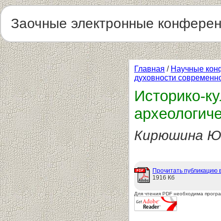
Заочные электронные конфере
Главная
/
Научные кон
духовности современн
Историко-ку
археологич
Кирюшина Ю
Прочитать публикацию 
1916 Кб
Для чтения PDF необходима прогр