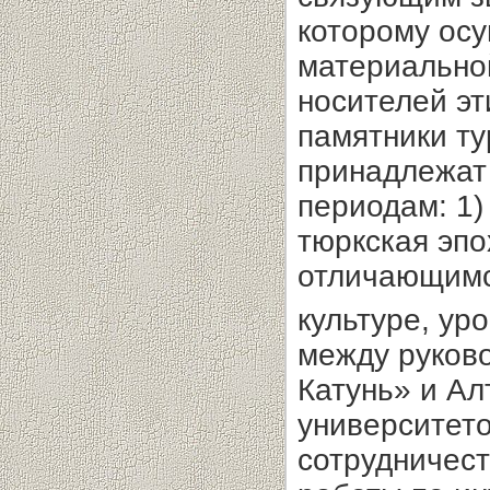
которому ос
материальной
носителей эт
памятники т
принадлежат
периодам: 1)
тюркская эпо
отличающимся
культуре, уро
между руков
Катунь» и Ал
университето
сотрудничест