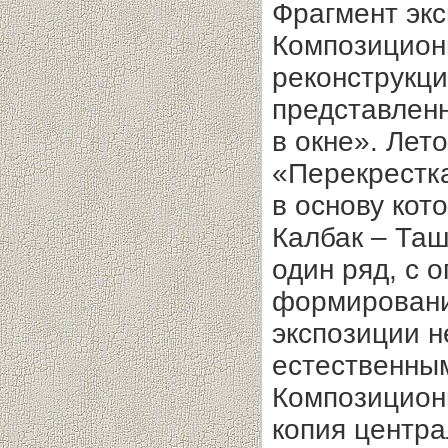
Фрагмент эк
Композицион
реконструкци
представленн
в окне». Лет
«Перекрестк
в основу кот
Калбак – Таш
один ряд, с 
формировани
экспозиции н
естественны
Композицион
копия центра