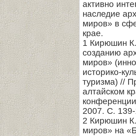
активно инте
наследие арх
миров» в сфе
крае.
1 Кирюшин К
созданию арх
миров» (инн
историко-кул
туризма) // 
алтайском кр
конференции 
2007. С. 139-
2 Кирюшин К
миров» на «Б