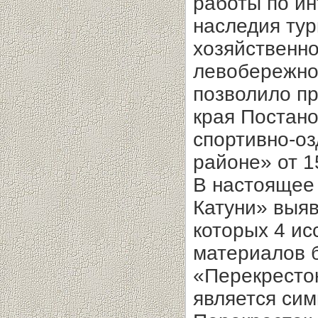
работы по ин
наследия тур
хозяйственно
левобережной
позволило п
края Постано
спортивно-оз
районе» от 1
В настоящее
Катуни» выяв
которых 4 ис
материалов б
«Перекресто
является сим