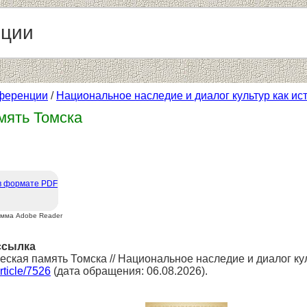
нции
ференции
/
Национальное наследие и диалог культур как и
мять Томска
в формате PDF
амма Adobe Reader
ссылка
еская память Томска // Национальное наследие и диалог ку
article/7526
(дата обращения: 06.08.2026).