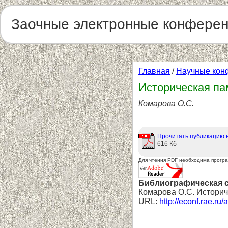
Заочные электронные конфере
Главная
/
Научные кон
Историческая па
Комарова О.С.
Прочитать публикацию 
616 Кб
Для чтения PDF необходима прогр
Библиографическая 
Комарова О.С. Историч
URL:
http://econf.rae.ru/