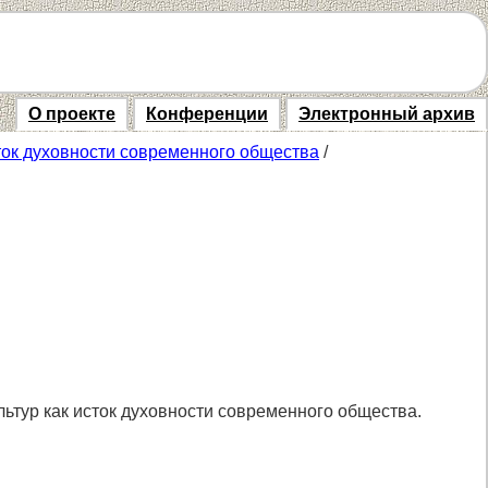
О проекте
Конференции
Электронный архив
сток духовности современного общества
/
льтур как исток духовности современного общества.