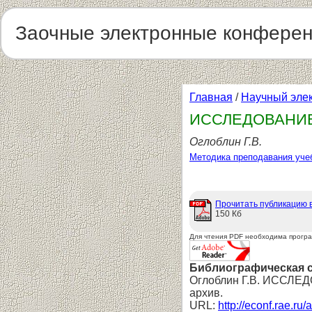
Заочные электронные конфере
Главная
/
Научный эле
ИССЛЕДОВАНИЕ
Оглоблин Г.В.
Методика преподавания уче
Прочитать публикацию 
150 Кб
Для чтения PDF необходима прогр
Библиографическая 
Оглоблин Г.В. ИССЛ
архив.
URL:
http://econf.rae.ru/