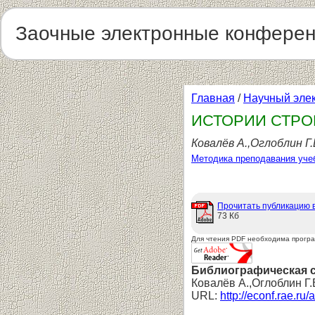
Заочные электронные конфере
Главная
/
Научный эле
ИСТОРИИ СТРО
Ковалёв А.,Оглоблин Г.
Методика преподавания уче
Прочитать публикацию 
73 Кб
Для чтения PDF необходима прогр
Библиографическая 
Ковалёв А.,Оглоблин Г
URL:
http://econf.rae.ru/