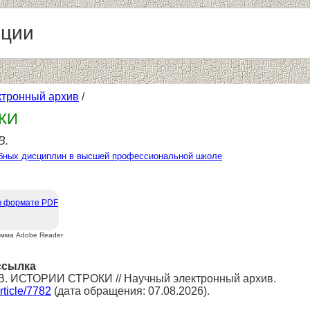
нции
ктронный архив
/
КИ
В.
бных дисциплин в высшей профессиональной школе
в формате PDF
амма Adobe Reader
ссылка
.В. ИСТОРИИ СТРОКИ // Научный электронный архив.
article/7782
(дата обращения: 07.08.2026).