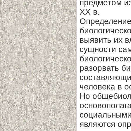
предметом из
XX в.
Определение
биологическо
выявить их в
сущности сам
биологическо
разорвать б
составляющи
человека в о
Но общебиол
основополаг
социальными
являются опр