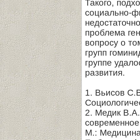
Такого, подх
социально-ф
недостаточн
проблема ген
вопросу о то
групп гомини
группе удало
развития.
1. Вьисов С.
Социологичес
2. Медик В.А
современное 
М.: Медицина