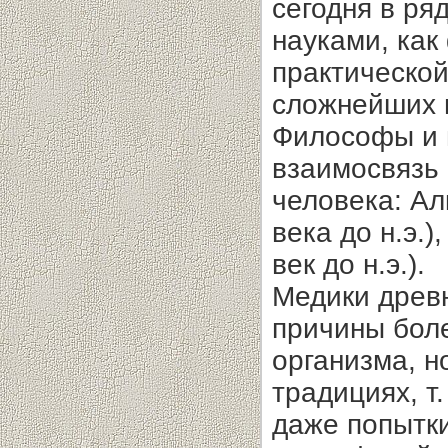
сегодня в ря
науками, как
практической
сложнейших 
Философы и 
взаимосвязь
человека: Алк
века до н.э.)
век до н.э.).
Медики древн
причины боле
организма, н
традициях, т
даже попытки