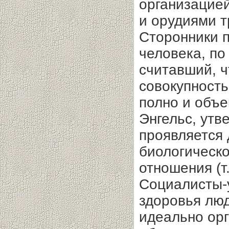
организацие
и орудиями т
Сторонники 
человека, по
считавший, ч
совокупност
полно и объе
Энгельс, утв
проявляется д
биологическо
отношения (т.
Социалисты-
здоровья лю
идеально орг