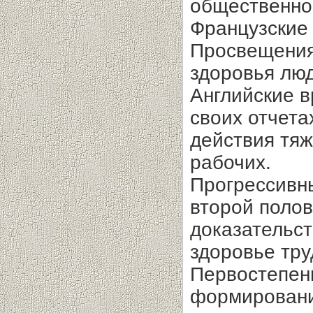
общественно
Французские
Просвещения
здоровья люд
Английские в
своих отчета
действия тяж
рабочих.
Прогрессивн
второй полов
доказательст
здоровье тру
Первостепен
формировани