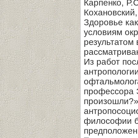
Карпенко, Р.С
Кохановский,
Здоровье как
условиям ок
результатом 
рассматриваю
Из работ по
антропологии
офтальмолога
профессора 
произошли?»
антропосоцио
философии б
предположен