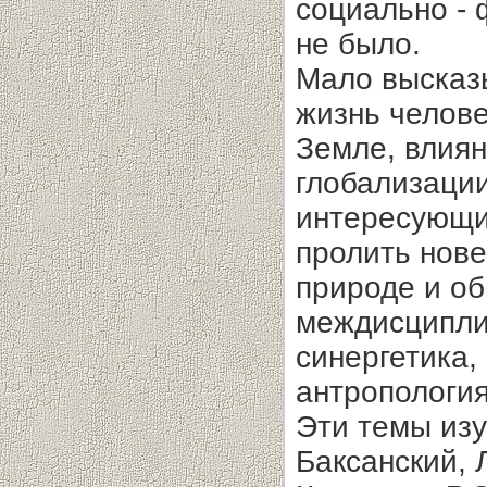
социально - 
не было.
Мало высказы
жизнь челове
Земле, влиян
глобализации
интересующи
пролить нов
природе и об
междисципли
синергетика,
антропологи
Эти темы изу
Баксанский, Л