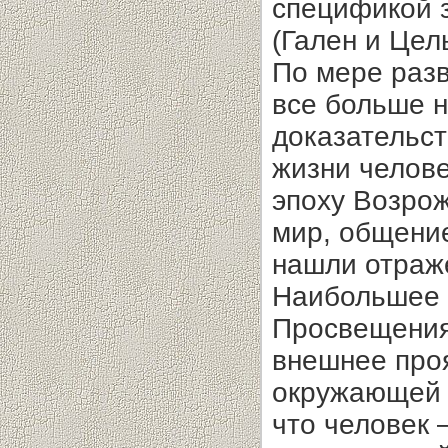
спецификой 
(Гален и Цел
По мере разв
все больше 
доказательст
жизни челове
эпоху Возрож
мир, общение
нашли отраж
Наибольшее р
Просвещения 
внешнее проя
окружающей 
что человек