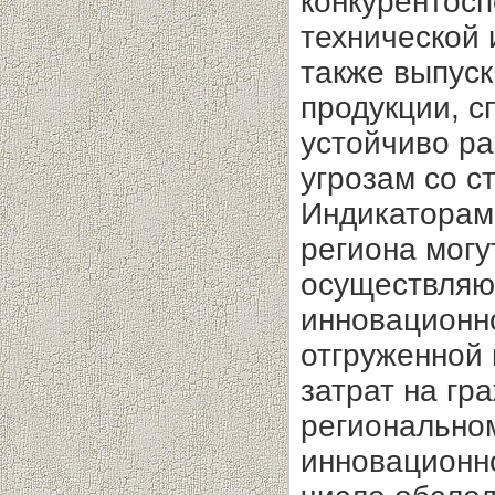
конкурентосп
технической 
также выпуск
продукции, с
устойчиво ра
угрозам со с
Индикаторам
региона могу
осуществляю
инновационн
отгруженной
затрат на гр
региональном
инновационн