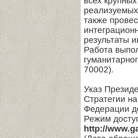
всех крупных
реализуемых 
также провес
интеграционн
результаты и
Работа выпо
гуманитарног
70002).
Указ Президе
Стратегии н
Федерации до
Режим досту
http://www.g