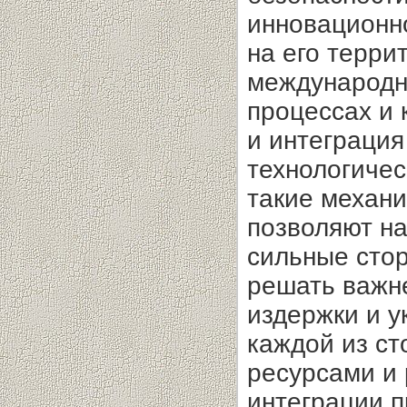
инновационн
на его терри
международн
процессах и 
и интеграция
технологичес
такие механи
позволяют н
сильные сто
решать важне
издержки и 
каждой из ст
ресурсами и 
интеграции 