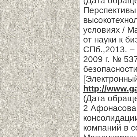
(Дата обраще
Перспективы
высокотехно
условиях / 
от науки к б
СПб.,2013. –
2009 г. № 53
безопасности
[Электронный
http://www.g
(Дата обраще
2 Афонасова
консолидаци
компаний в с