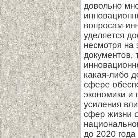
довольно мн
инновационно
вопросам ин
уделяется до
несмотря на
документов, 
инновационно
какая-либо д
сфере обесп
экономики и 
усиления вли
сфер жизни о
национально
до 2020 года