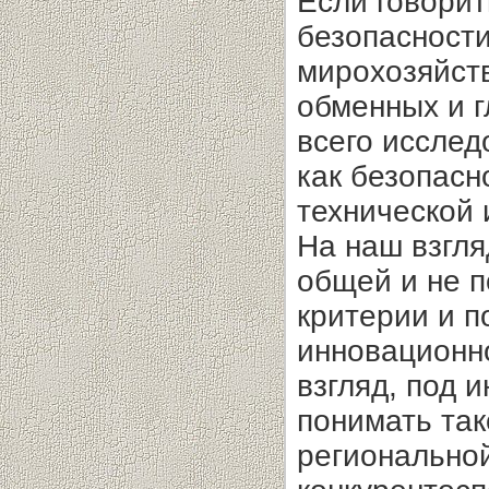
Если говори
безопасности
мирохозяйст
обменных и 
всего исслед
как безопасн
технической 
На наш взгля
общей и не 
критерии и п
инновационно
взгляд, под 
понимать та
региональной