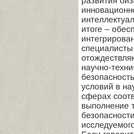
развития биз
инновационн
интеллектуал
итоге – обес
интегрирован
специалисты
отождествля
научно-техни
безопасность
условий в на
сферах соот
выполнение 
безопасност
исследуемого