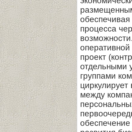
экономическ
размещенным
обеспечивая 
процесса че
возможности
оперативной
проект (конт
отдельными 
группами ко
циркулирует 
между компан
персональных
первоочеред
обеспечение