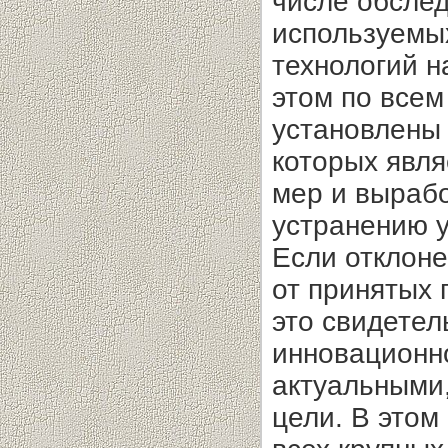
числе обслед
используемы
технологий н
этом по все
установлены 
которых явля
мер и выраб
устранению у
Если отклон
от принятых 
это свидетел
инновационн
актуальными,
цели. В этом