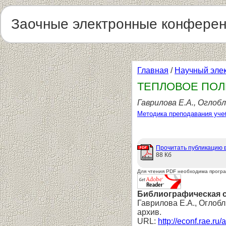
Заочные электронные конфере
Главная
/
Научный эле
ТЕПЛОВОЕ ПОЛ
Гаврилова Е.А., Оглобл
Методика преподавания уче
Прочитать публикацию 
88 Кб
Для чтения PDF необходима прогр
Библиографическая 
Гаврилова Е.А., Огл
архив.
URL:
http://econf.rae.ru/