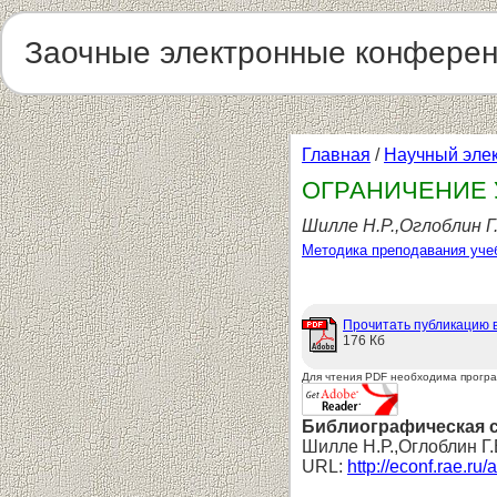
Заочные электронные конфере
Главная
/
Научный эле
ОГРАНИЧЕНИЕ 
Шилле Н.Р.,Оглоблин Г.
Методика преподавания уче
Прочитать публикацию 
176 Кб
Для чтения PDF необходима прогр
Библиографическая 
Шилле Н.Р.,Оглоблин
URL:
http://econf.rae.ru/