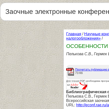
Заочные электронные конфере
Главная
/
Научные кон
налогообложения»
/
ОСОБЕННОСТИ
Пелькова С.В., Гермек 
Прочитать публикацию 
73 Кб
Для чтения PDF необходима прогр
Библиографическая 
Пелькова С.В., Гер
Всероссийская заочная
URL:
http://econf.rae.ru/